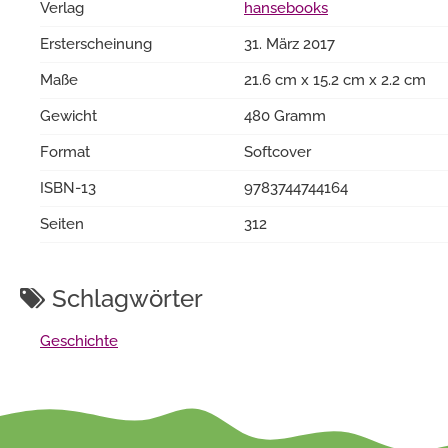
Verlag
hansebooks
Ersterscheinung
31. März 2017
Maße
21.6 cm x 15.2 cm x 2.2 cm
Gewicht
480 Gramm
Format
Softcover
ISBN-13
9783744744164
Seiten
312
Schlagwörter
Geschichte