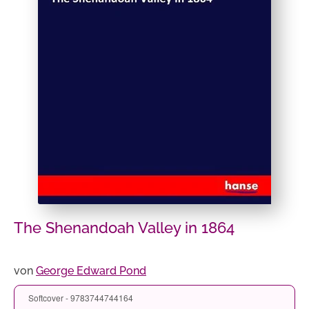
The Shenandoah Valley in 1864
von
George Edward Pond
Softcover - 9783744744164