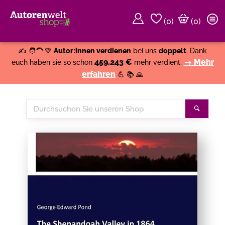
(
0
)
(0)
Weiter einkaufen
Close
✍️ 🧑‍🦱 💚
Autor:innen verdienen
bei uns
doppelt
. Dank
459.243 €
→ Mehr
euch haben sie so schon
mehr verdient.
erfahren
💪 📚 🙏
Durchsuchen
Suche
Sie
unseren
Shop