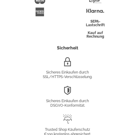
Maestro
Eps-
Überweisung
Klarna
American
Express
SEPA-
Lastschrift
Kauf auf
Rechnung
Sicherheit
SSL/HTTPS-
Verschlüsselung
Sicheres Einkaufen durch
SSL/HTTPS-Verschlüsselung.
DSGVO-
Konformität
Sicheres Einkaufen durch
DSGVO-Konformität.
Trusted
Shop
Trusted Shop Käuferschutz
€100 kostenlos abgesichert.