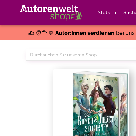
Stöbern
Such
✍️ 🧑‍🦱 💚
Autor:innen verdienen
bei un
Durchsuchen
Sie
unseren
Shop