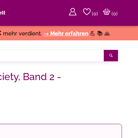
lt
(
0
)
(0)
€
mehr verdient.
→ Mehr erfahren
💪 📚 🙏
Suchen
iety, Band 2 -