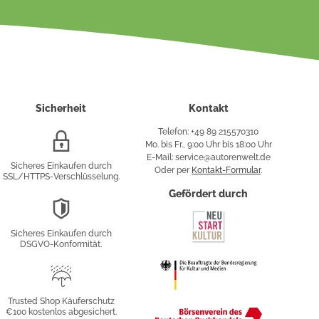
Sicherheit
Kontakt
Telefon: +49 89 215570310
SSL/HTTPS-
Mo. bis Fr., 9:00 Uhr bis 18:00 Uhr
Verschlüsselung
E-Mail: service@autorenwelt.de
Sicheres Einkaufen durch
Oder per
Kontakt-Formular
.
SSL/HTTPS-Verschlüsselung.
fy
Gefördert durch
DSGVO-
Konformität
Sicheres Einkaufen durch
sung
DSGVO-Konformität.
Trusted
Shop
Trusted Shop Käuferschutz
€100 kostenlos abgesichert.
Käuferschutz