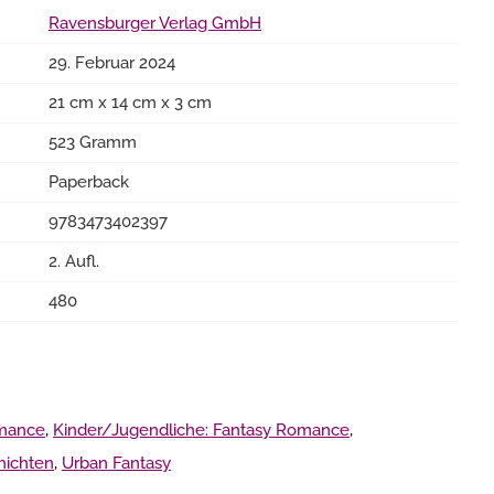
Ravensburger Verlag GmbH
29. Februar 2024
21 cm x 14 cm x 3 cm
523 Gramm
Paperback
9783473402397
2. Aufl.
480
mance
,
Kinder/Jugendliche: Fantasy Romance
,
hichten
,
Urban Fantasy