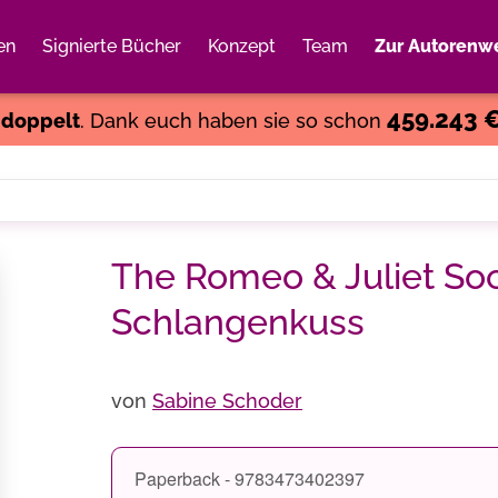
en
Signierte Bücher
Konzept
Team
Zur Autorenwe
Weiter einkaufen
Close
459.243 
s
doppelt
. Dank euch haben sie so schon
The Romeo & Juliet Soc
Schlangenkuss
von
Sabine Schoder
Paperback - 9783473402397