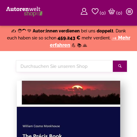
(
0
)
(0)
Weiter einkaufen
Close
✍️ 🧑‍🦱 💚
Autor:innen verdienen
bei uns
doppelt
. Dank
459.243 €
→ Mehr
euch haben sie so schon
mehr verdient.
erfahren
💪 📚 🙏
Durchsuchen
Suche
Sie
unseren
Shop