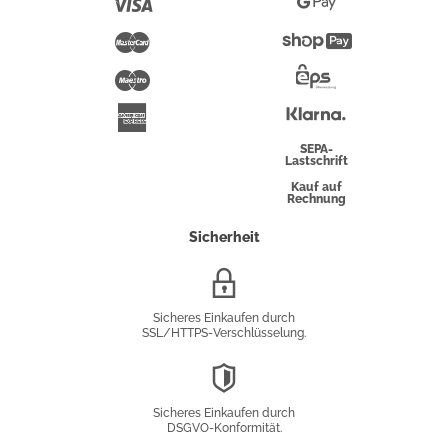
Visa
Google
Pay
Mastercard
Shopify
Pay
Maestro
Eps-
Überweisung
Klarna
American
Express
SEPA-
Lastschrift
Kauf auf
Rechnung
Sicherheit
SSL/HTTPS-
Verschlüsselung
Sicheres Einkaufen durch
SSL/HTTPS-Verschlüsselung.
DSGVO-
Konformität
Sicheres Einkaufen durch
DSGVO-Konformität.