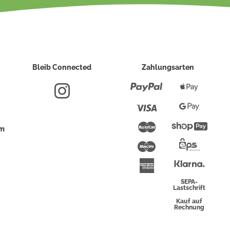
Bleib Connected
Zahlungsarten
Paypal
Apple
Pay
Visa
Google
Pay
Mastercard
Shopi
um
Pay
Maestro
Eps-
Überwei
Klarna
American
Express
SEPA-
Lastschrift
Kauf auf
Rechnung