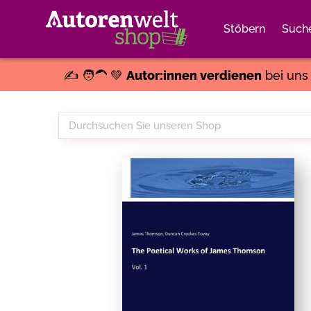
Stöbern
Such
✍️ 🧑‍🦱 💚
Autor:innen verdienen
bei un
Durchsuchen
Sie
unseren
Shop