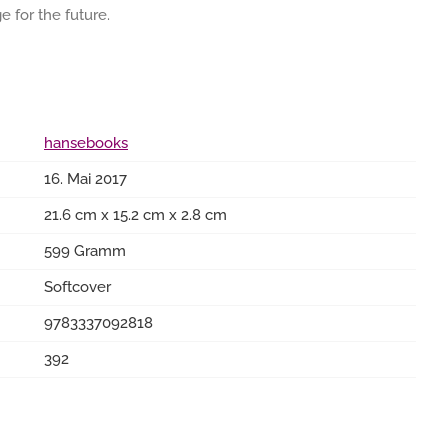
 for the future.
hansebooks
16. Mai 2017
21.6 cm x 15.2 cm x 2.8 cm
599 Gramm
Softcover
9783337092818
392