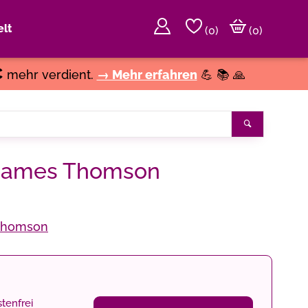
lt
(
0
)
(0)
€
mehr verdient.
→ Mehr erfahren
💪 📚 🙏
Suchen
f James Thomson
Thomson
tenfrei