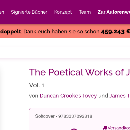
en
Signierte Bücher
Konzept
Team
Zur Autorenwe
Weiter einkaufen
Close
459.243 
s
doppelt
. Dank euch haben sie so schon
The Poetical Works o
Vol. 1
von
Duncan Crookes Tovey
und
James 
Softcover - 9783337092818
Versandkos