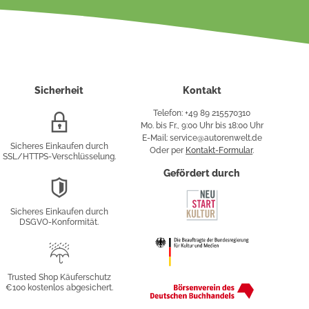
Sicherheit
Kontakt
Telefon: +49 89 215570310
SSL/HTTPS-
Mo. bis Fr., 9:00 Uhr bis 18:00 Uhr
Verschlüsselung
E-Mail: service@autorenwelt.de
Sicheres Einkaufen durch
Oder per
Kontakt-Formular
.
SSL/HTTPS-Verschlüsselung.
fy
Gefördert durch
DSGVO-
Konformität
Sicheres Einkaufen durch
sung
DSGVO-Konformität.
Trusted
Shop
Trusted Shop Käuferschutz
€100 kostenlos abgesichert.
Käuferschutz