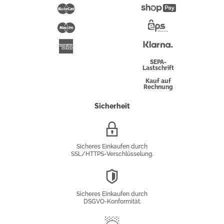
Pay
Mastercard
Shopify
Pay
Maestro
Eps-
Überweisung
Klarna
American
Express
SEPA-
Lastschrift
Kauf auf
Rechnung
Sicherheit
SSL/HTTPS-
Verschlüsselung
Sicheres Einkaufen durch
SSL/HTTPS-Verschlüsselung.
DSGVO-
Konformität
Sicheres Einkaufen durch
DSGVO-Konformität.
Trusted