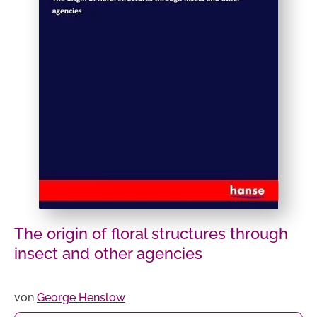
The origin of floral structures through
insect and other agencies
von
George Henslow