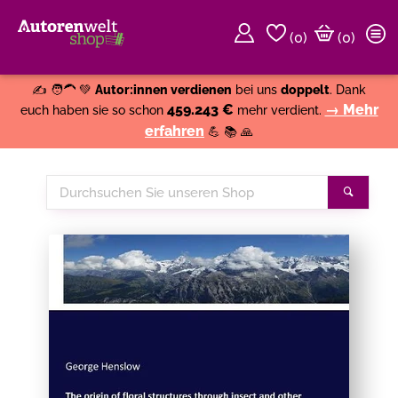
(
0
)
(0)
Weiter einkaufen
Close
✍️ 🧑‍🦱 💚
Autor:innen verdienen
bei uns
doppelt
. Dank
459.243 €
→ Mehr
euch haben sie so schon
mehr verdient.
erfahren
💪 📚 🙏
Durchsuchen
Suche
Sie
unseren
Shop