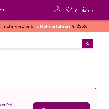
lt
(
0
)
(0)
€
mehr verdient.
→ Mehr erfahren
💪 📚 🙏
Suchen
tenfrei