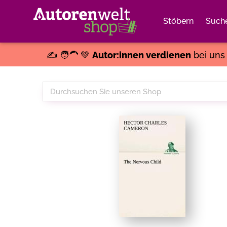
Stöbern
Such
✍️ 🧑‍🦱 💚
Autor:innen verdienen
bei un
Durchsuchen
Sie
unseren
Shop