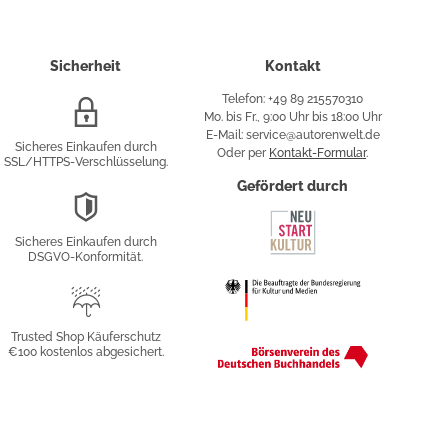
Sicherheit
Kontakt
Telefon: +49 89 215570310
SSL/HTTPS-
Mo. bis Fr., 9:00 Uhr bis 18:00 Uhr
Verschlüsselung
E-Mail: service@autorenwelt.de
Sicheres Einkaufen durch
Oder per
Kontakt-Formular
.
SSL/HTTPS-Verschlüsselung.
fy
Gefördert durch
DSGVO-
Konformität
Sicheres Einkaufen durch
sung
DSGVO-Konformität.
Trusted
Shop
Trusted Shop Käuferschutz
€100 kostenlos abgesichert.
Käuferschutz