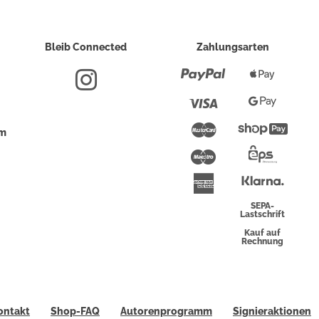
Bleib Connected
Zahlungsarten
Paypal
Apple
Pay
Visa
Google
Pay
Mastercard
Shopi
um
Pay
Maestro
Eps-
Überwei
Klarna
American
Express
SEPA-
Lastschrift
Kauf auf
Rechnung
ontakt
Shop-FAQ
Autorenprogramm
Signieraktionen