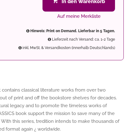
In den Warenkorb
Auf meine Merkliste
Hinweis: Print on Demand. Lieferbar in 5 Tagen.
Lieferzeit nach Versand: ca. 1-2 Tage
inkl. MwSt. & Versandkosten (innerhalb Deutschlands)
 contains classical literature works from over two
out of print and off the bookstore shelves for decades.
ltural legacy and to promote the timeless works of
LASSICS book support the mission to save many of the
 With this series, tredition intends to make thousands of
nted format again ¿ worldwide.