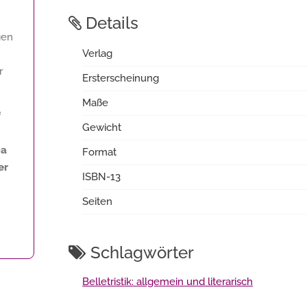
Details
gen
Verlag
r
Ersterscheinung
Maße
f
Gewicht
Da
Format
er
ISBN-13
Seiten
Schlagwörter
Belletristik: allgemein und literarisch