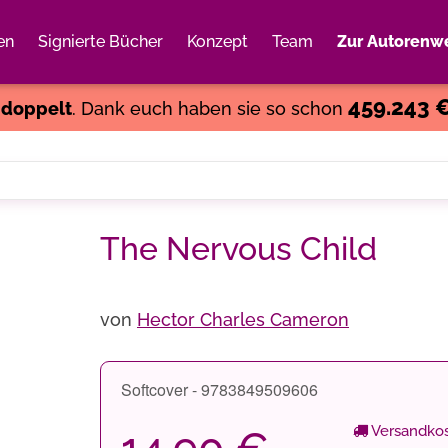
en
Signierte Bücher
Konzept
Team
Zur Autorenwe
Weiter einkaufen
Close
459.243 
s
doppelt
. Dank euch haben sie so schon
The Nervous Child
von
Hector Charles Cameron
Softcover - 9783849509606
Versandkos