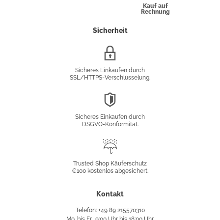
Kauf auf
Rechnung
Sicherheit
SSL/HTTPS-
Verschlüsselung
Sicheres Einkaufen durch
SSL/HTTPS-Verschlüsselung.
DSGVO-
Konformität
Sicheres Einkaufen durch
DSGVO-Konformität.
Trusted
Shop
Trusted Shop Käuferschutz
€100 kostenlos abgesichert.
Käuferschutz
Kontakt
Telefon: +49 89 215570310
Mo. bis Fr., 9:00 Uhr bis 18:00 Uhr