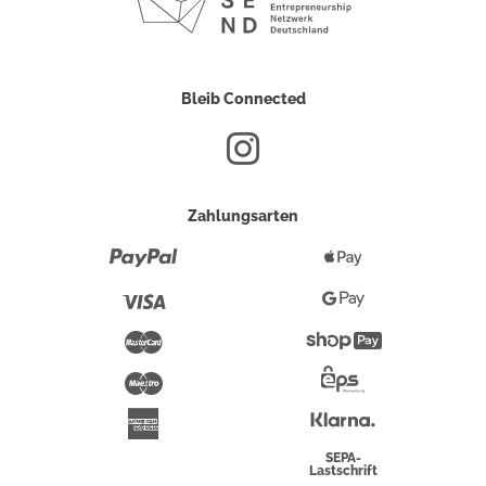
Bleib Connected
Zahlungsarten
Paypal
Apple
Pay
Visa
Google
Pay
Mastercard
Shopify
Pay
Maestro
Eps-
Überweisung
Klarna
American
Express
SEPA-
Lastschrift