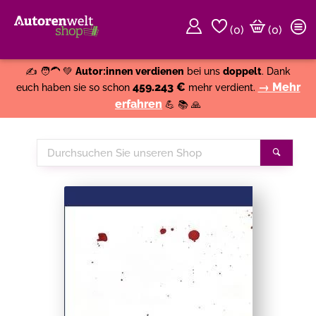
(
0
)
(0)
Weiter einkaufen
Close
✍️ 🧑‍🦱 💚
Autor:innen verdienen
bei uns
doppelt
. Dank
459.243 €
→ Mehr
euch haben sie so schon
mehr verdient.
erfahren
💪 📚 🙏
Durchsuchen
Suche
Sie
unseren
Shop