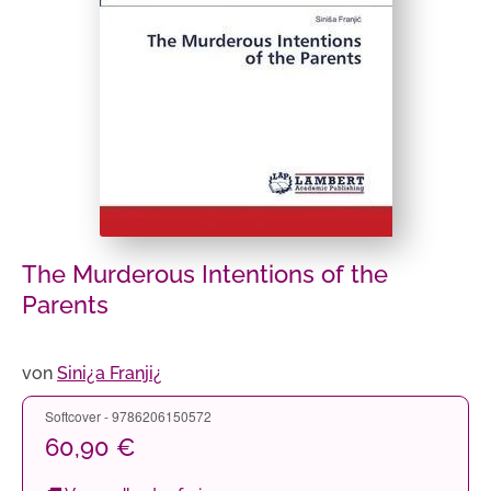
The Murderous Intentions of the
Parents
von
Sini¿a Franji¿
Softcover - 9786206150572
60,90 €