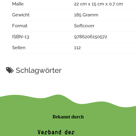
Maße
22 cm x 15 cm x 0.7 cm
Gewicht
185 Gramm
Format
Softcover
ISBN-13
9786206150572
Seiten
112
Schlagwörter
Bekannt durch