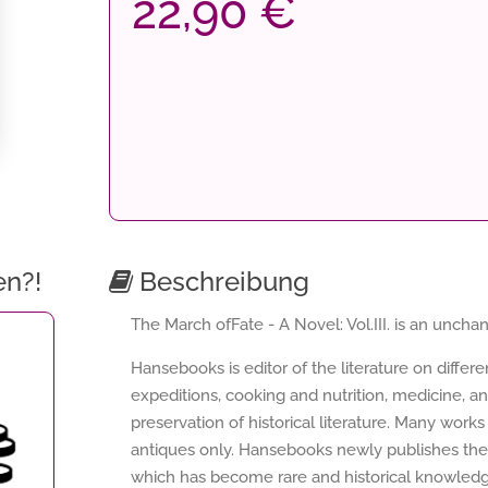
22,90 €
en?!
Beschreibung
The March ofFate - A Novel: Vol.III. is an unchan
Hansebooks is editor of the literature on differ
expeditions, cooking and nutrition, medicine, a
preservation of historical literature. Many works 
antiques only. Hansebooks newly publishes thes
which has become rare and historical knowledge