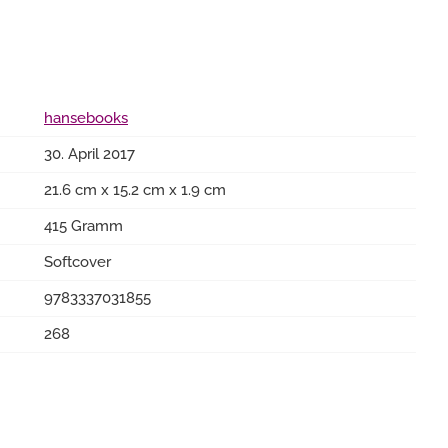
hansebooks
30. April 2017
21.6 cm x 15.2 cm x 1.9 cm
415 Gramm
Softcover
9783337031855
268