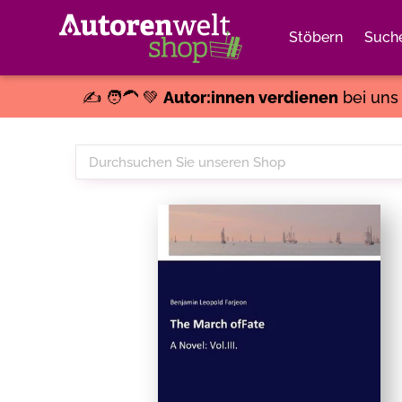
Stöbern
Such
✍️ 🧑‍🦱 💚
Autor:innen verdienen
bei un
Durchsuchen
Sie
unseren
Shop