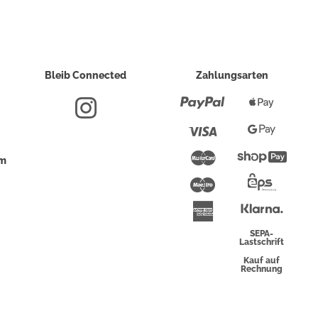
Bleib Connected
Zahlungsarten
Paypal
Apple
Pay
Visa
Google
Pay
Mastercard
Shopi
um
Pay
Maestro
Eps-
Überwei
Klarna
American
Express
SEPA-
Lastschrift
Kauf auf
Rechnung