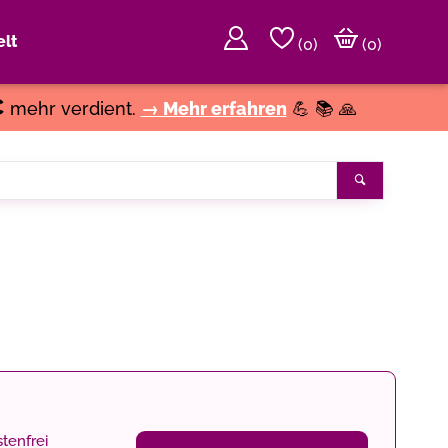
lt
(
0
)
(0)
€
mehr verdient.
→ Mehr erfahren
💪 📚 🙏
Suchen
tenfrei