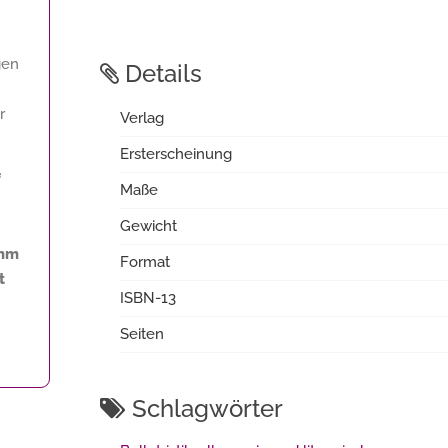
gen
Details
r
Verlag
Ersterscheinung
f
Maße
Gewicht
amm
Format
t
ISBN-13
Seiten
Schlagwörter