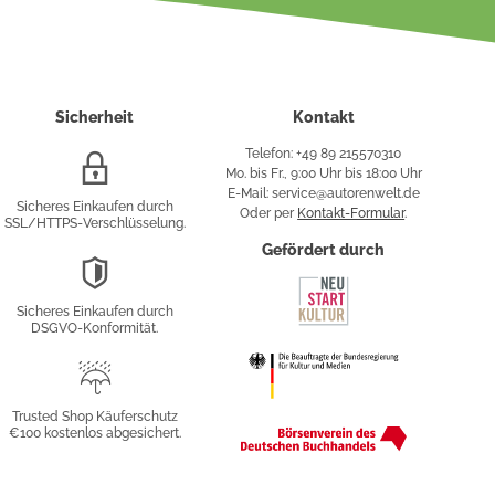
Sicherheit
Kontakt
Telefon: +49 89 215570310
SSL/HTTPS-
Mo. bis Fr., 9:00 Uhr bis 18:00 Uhr
Verschlüsselung
E-Mail: service@autorenwelt.de
Sicheres Einkaufen durch
Oder per
Kontakt-Formular
.
SSL/HTTPS-Verschlüsselung.
fy
Gefördert durch
DSGVO-
Konformität
Sicheres Einkaufen durch
sung
DSGVO-Konformität.
Trusted
Shop
Trusted Shop Käuferschutz
€100 kostenlos abgesichert.
Käuferschutz