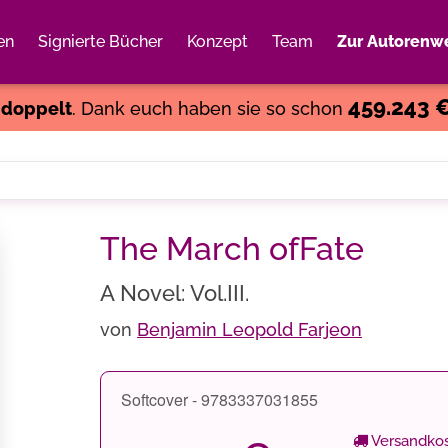
en
Signierte Bücher
Konzept
Team
Zur Autorenwe
Weiter einkaufen
Close
459.243 
s
doppelt
. Dank euch haben sie so schon
The March ofFate
A Novel: Vol.III.
von
Benjamin Leopold Farjeon
Softcover - 9783337031855
Versandkos