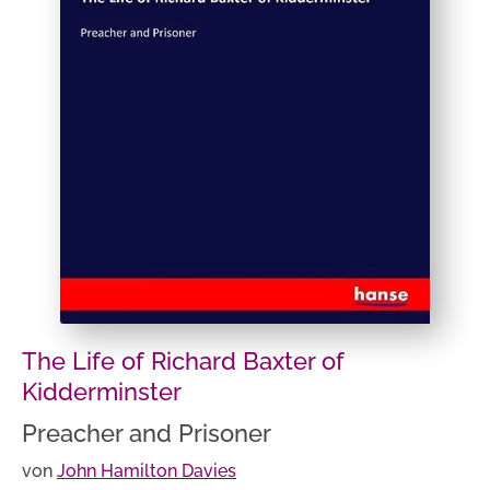
The Life of Richard Baxter of
Kidderminster
Preacher and Prisoner
von
John Hamilton Davies