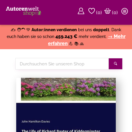
(
0
)
(0)
Weiter einkaufen
Close
✍️ 🧑‍🦱 💚
Autor:innen verdienen
bei uns
doppelt
. Dank
459.243 €
→ Mehr
euch haben sie so schon
mehr verdient.
erfahren
💪 📚 🙏
Durchsuchen
Suche
Sie
unseren
Shop