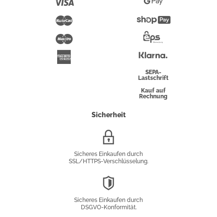
Visa
Google
Pay
Mastercard
Shopify
Pay
Maestro
Eps-
Überweisung
Klarna
American
Express
SEPA-
Lastschrift
Kauf auf
Rechnung
Sicherheit
SSL/HTTPS-
Verschlüsselung
Sicheres Einkaufen durch
SSL/HTTPS-Verschlüsselung.
DSGVO-
Konformität
Sicheres Einkaufen durch
DSGVO-Konformität.