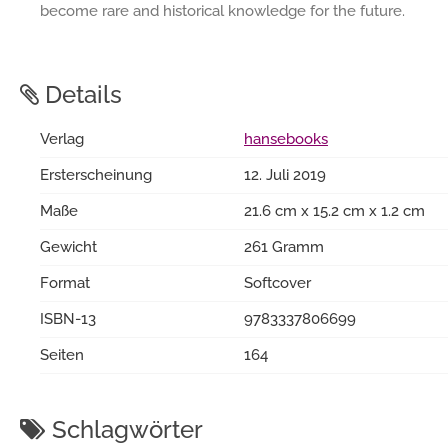
become rare and historical knowledge for the future.
Details
Verlag
hansebooks
Ersterscheinung
12. Juli 2019
Maße
21.6 cm x 15.2 cm x 1.2 cm
Gewicht
261 Gramm
Format
Softcover
ISBN-13
9783337806699
Seiten
164
Schlagwörter