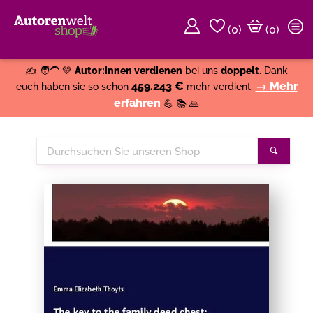
(
0
)
(0)
Weiter einkaufen
Close
✍️ 🧑‍🦱 💚
Autor:innen verdienen
bei uns
doppelt
. Dank
459.243 €
→ Mehr
euch haben sie so schon
mehr verdient.
erfahren
💪 📚 🙏
Durchsuchen
Suche
Sie
unseren
Shop