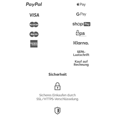
Paypal
Apple
Pay
Visa
Google
Pay
Mastercard
Shopify
Pay
Maestro
Eps-
Überweisung
Klarna
American
Express
SEPA-
Lastschrift
Kauf auf
Rechnung
Sicherheit
SSL/HTTPS-
Verschlüsselung
Sicheres Einkaufen durch
SSL/HTTPS-Verschlüsselung.
DSGVO-