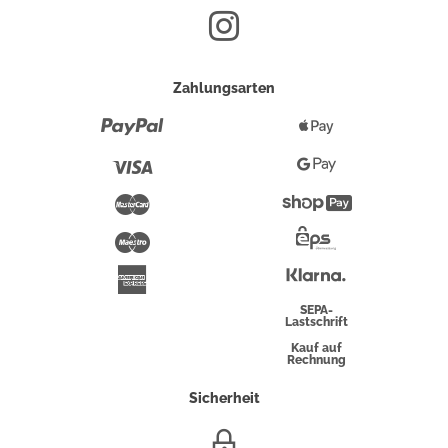
Zahlungsarten
Paypal
Apple
Pay
Visa
Google
Pay
Mastercard
Shopify
Pay
Maestro
Eps-
Überweisung
Klarna
American
Express
SEPA-
Lastschrift
Kauf auf
Rechnung
Sicherheit
SSL/HTTPS-