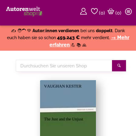
(
0
)
(0)
Weiter einkaufen
Close
✍️ 🧑‍🦱 💚
Autor:innen verdienen
bei uns
doppelt
. Dank
459.243 €
→ Mehr
euch haben sie so schon
mehr verdient.
erfahren
💪 📚 🙏
Durchsuchen
Suche
Sie
unseren
Shop