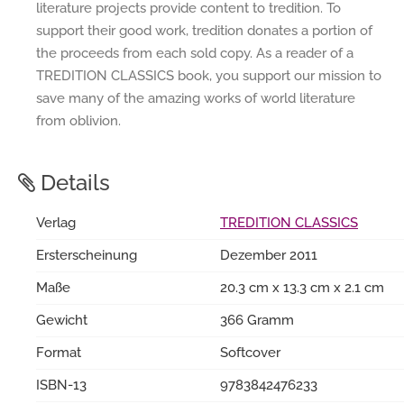
literature projects provide content to tredition. To
support their good work, tredition donates a portion of
the proceeds from each sold copy. As a reader of a
TREDITION CLASSICS book, you support our mission to
save many of the amazing works of world literature
from oblivion.
Details
Verlag
TREDITION CLASSICS
Ersterscheinung
Dezember 2011
Maße
20.3 cm x 13.3 cm x 2.1 cm
Gewicht
366 Gramm
Format
Softcover
ISBN-13
9783842476233