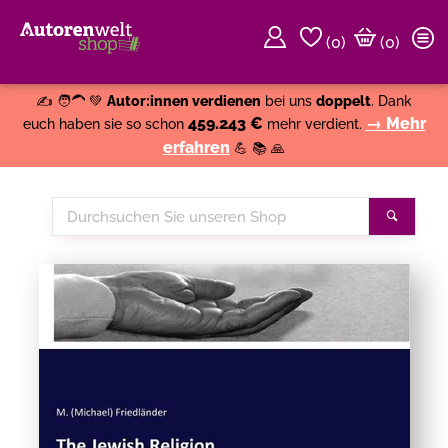
(
0
)
(0)
Weiter einkaufen
Close
✍️ 🧑‍🦱 💚
Autor:innen verdienen
bei uns
doppelt
. Dank
459.243 €
→ Mehr
euch haben sie so schon
mehr verdient.
erfahren
💪 📚 🙏
Durchsuchen
Suche
Sie
unseren
Shop