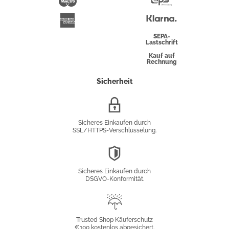
Maestro
Eps-
Überweisung
Klarna
American
Express
SEPA-
Lastschrift
Kauf auf
Rechnung
Sicherheit
SSL/HTTPS-
Verschlüsselung
Sicheres Einkaufen durch
SSL/HTTPS-Verschlüsselung.
DSGVO-
Konformität
Sicheres Einkaufen durch
DSGVO-Konformität.
Trusted
Shop
Trusted Shop Käuferschutz
€100 kostenlos abgesichert.