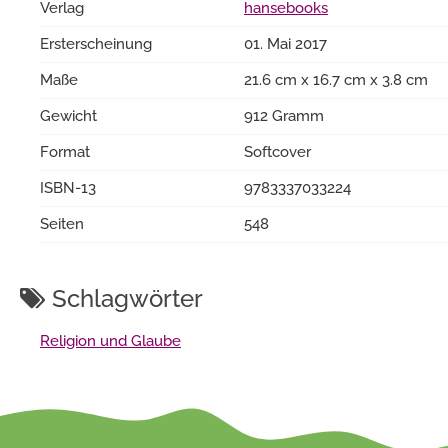
Verlag
hansebooks
Ersterscheinung
01. Mai 2017
Maße
21.6 cm x 16.7 cm x 3.8 cm
Gewicht
912 Gramm
Format
Softcover
ISBN-13
9783337033224
Seiten
548
Schlagwörter
Religion und Glaube