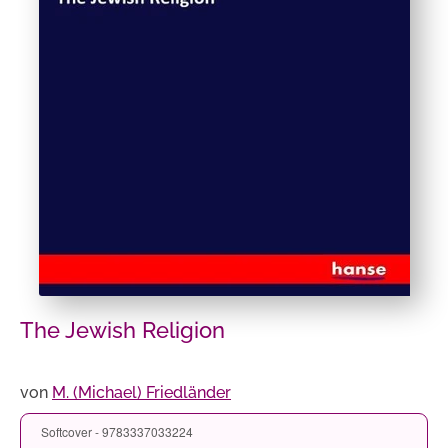
The Jewish Religion
von
M. (Michael) Friedländer
Softcover - 9783337033224