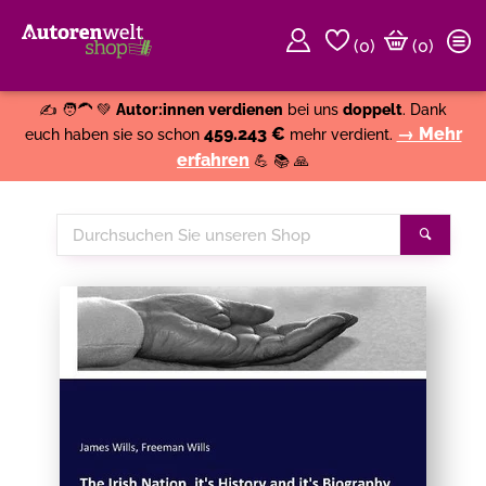
(
0
)
(0)
Weiter einkaufen
Close
✍️ 🧑‍🦱 💚
Autor:innen verdienen
bei uns
doppelt
. Dank
459.243 €
→ Mehr
euch haben sie so schon
mehr verdient.
erfahren
💪 📚 🙏
Durchsuchen
Suche
Sie
unseren
Shop