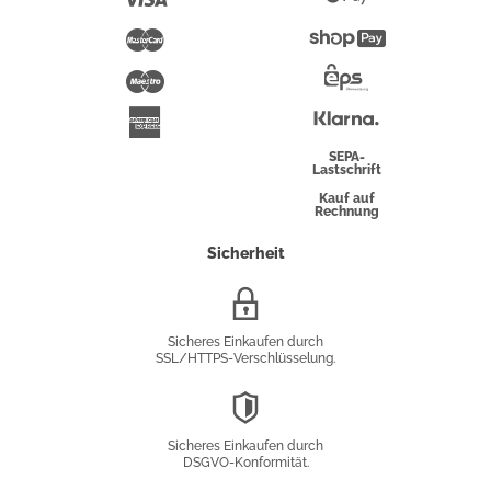
Pay
Mastercard
Shopify
Pay
Maestro
Eps-
Überweisung
Klarna
American
Express
SEPA-
Lastschrift
Kauf auf
Rechnung
Sicherheit
SSL/HTTPS-
Verschlüsselung
Sicheres Einkaufen durch
SSL/HTTPS-Verschlüsselung.
DSGVO-
Konformität
Sicheres Einkaufen durch
DSGVO-Konformität.