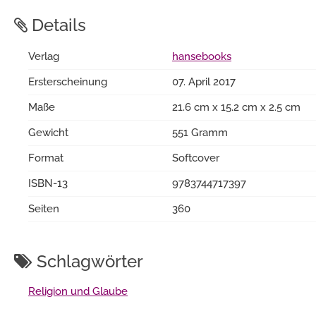
Details
Verlag
hansebooks
Ersterscheinung
07. April 2017
Maße
21.6 cm x 15.2 cm x 2.5 cm
Gewicht
551 Gramm
Format
Softcover
ISBN-13
9783744717397
Seiten
360
Schlagwörter
Religion und Glaube