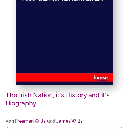
The Irish Nation, it's History and it's
Biography
von
Freeman Wills
und
James Wills