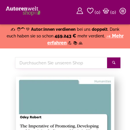
(
0
)
(0)
Weiter einkaufen
Close
✍️ 🧑‍🦱 💚
Autor:innen verdienen
bei uns
doppelt
. Dank
459.243 €
→ Mehr
euch haben sie so schon
mehr verdient.
erfahren
💪 📚 🙏
Durchsuchen
Suche
Sie
unseren
Shop