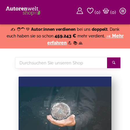
(
0
)
(0)
Weiter einkaufen
Close
✍️ 🧑‍🦱 💚
Autor:innen verdienen
bei uns
doppelt
. Dank
459.243 €
→ Mehr
euch haben sie so schon
mehr verdient.
erfahren
💪 📚 🙏
Durchsuchen
Suche
Sie
unseren
Shop