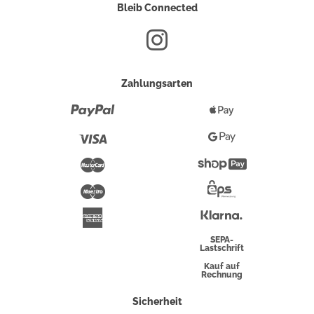
Bleib Connected
Zahlungsarten
Paypal
Apple
Pay
Visa
Google
Pay
Mastercard
Shopify
Pay
Maestro
Eps-
Überweisung
Klarna
American
Express
SEPA-
Lastschrift
Kauf auf
Rechnung
Sicherheit