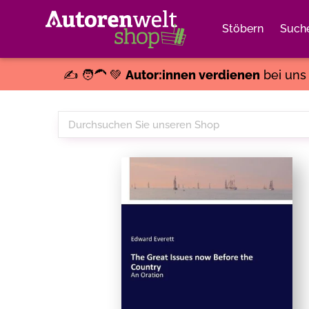
Stöbern
Such
✍️ 🧑‍🦱 💚
Autor:innen verdienen
bei un
Durchsuchen
Sie
unseren
Shop