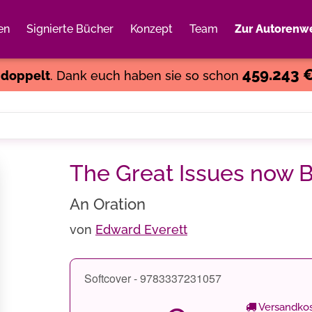
en
Signierte Bücher
Konzept
Team
Zur Autorenwe
Weiter einkaufen
Close
459.243 
s
doppelt
. Dank euch haben sie so schon
The Great Issues now B
An Oration
von
Edward Everett
Softcover - 9783337231057
Versandkos