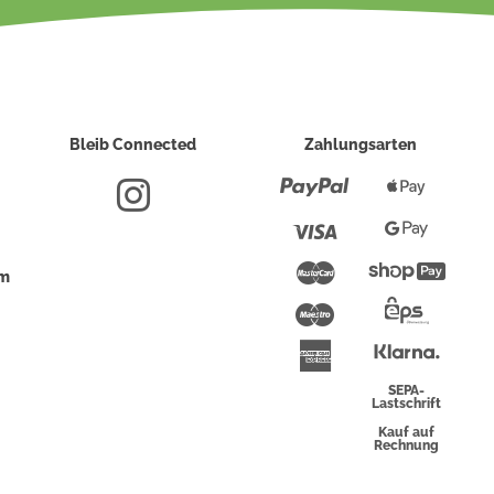
Bleib Connected
Zahlungsarten
Paypal
Apple
Pay
Visa
Google
Pay
Mastercard
Shopi
um
Pay
Maestro
Eps-
Überwei
Klarna
American
Express
SEPA-
Lastschrift
Kauf auf
Rechnung