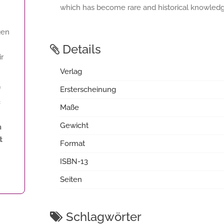
which has become rare and historical knowledge
gen
Details
ir
Verlag
f
Ersterscheinung
«
Maße
Gewicht
m
t
Format
ISBN-13
Seiten
Schlagwörter