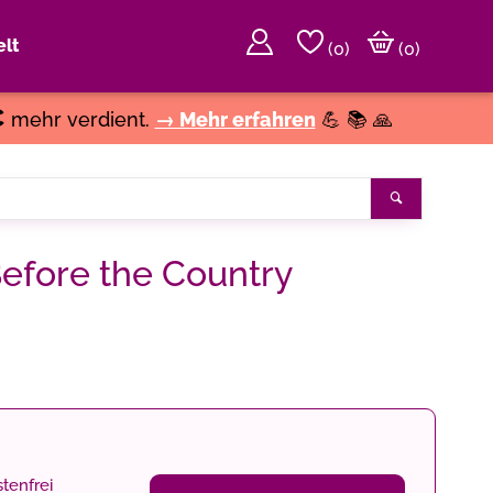
lt
(
0
)
(0)
€
mehr verdient.
→ Mehr erfahren
💪 📚 🙏
Suchen
efore the Country
tenfrei