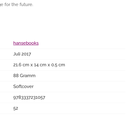
 for the future.
hansebooks
Juli 2017
21.6 cm x 14 cm x 0.5 cm
88 Gramm
Softcover
9783337231057
52