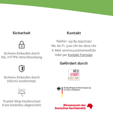
Sicherheit
Kontakt
Telefon: +49 89 215570310
SSL/HTTPS-
Mo. bis Fr., 9:00 Uhr bis 18:00 Uhr
Verschlüsselung
E-Mail: service@autorenwelt.de
Sicheres Einkaufen durch
Oder per
Kontakt-Formular
.
SSL/HTTPS-Verschlüsselung.
fy
Gefördert durch
DSGVO-
Konformität
Sicheres Einkaufen durch
sung
DSGVO-Konformität.
Trusted
Shop
Trusted Shop Käuferschutz
€100 kostenlos abgesichert.
Käuferschutz