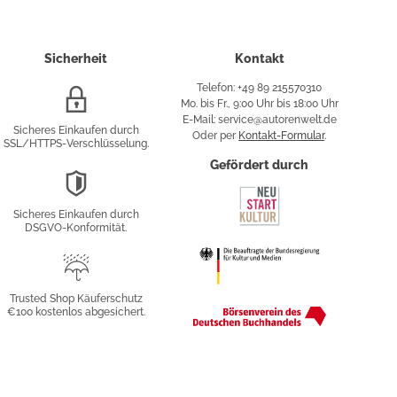
Sicherheit
Kontakt
Telefon: +49 89 215570310
SSL/HTTPS-
Mo. bis Fr., 9:00 Uhr bis 18:00 Uhr
Verschlüsselung
E-Mail: service@autorenwelt.de
Sicheres Einkaufen durch
Oder per
Kontakt-Formular
.
SSL/HTTPS-Verschlüsselung.
fy
Gefördert durch
DSGVO-
Konformität
Sicheres Einkaufen durch
sung
DSGVO-Konformität.
Trusted
Shop
Trusted Shop Käuferschutz
€100 kostenlos abgesichert.
Käuferschutz