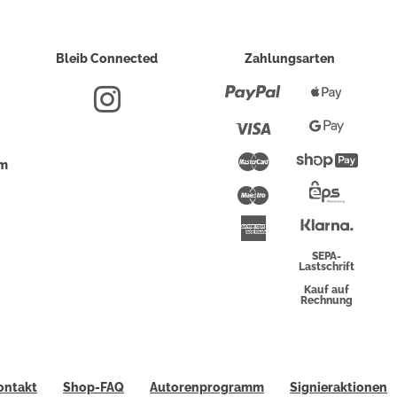
Bleib Connected
Zahlungsarten
Paypal
Apple
Pay
Visa
Google
Pay
Mastercard
Shopi
um
Pay
Maestro
Eps-
Überwei
Klarna
American
Express
SEPA-
Lastschrift
Kauf auf
Rechnung
ontakt
Shop-FAQ
Autorenprogramm
Signieraktionen