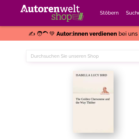
Stöbern
Such
✍️ 🧑‍🦱 💚
Autor:innen verdienen
bei un
Durchsuchen
Sie
unseren
Shop