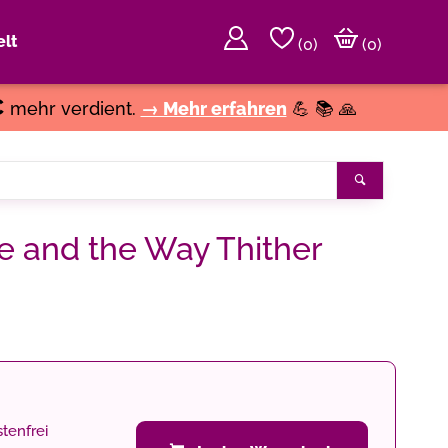
lt
(
0
)
(0)
€
mehr verdient.
→ Mehr erfahren
💪 📚 🙏
Suchen
 and the Way Thither
tenfrei