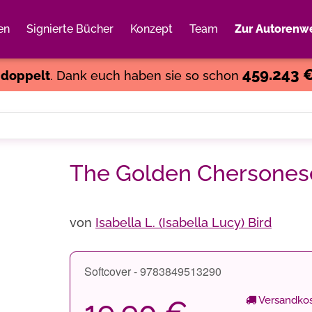
en
Signierte Bücher
Konzept
Team
Zur Autorenwe
Weiter einkaufen
Close
459.243 
s
doppelt
. Dank euch haben sie so schon
The Golden Chersonese
von
Isabella L. (Isabella Lucy) Bird
Softcover - 9783849513290
Versandkos