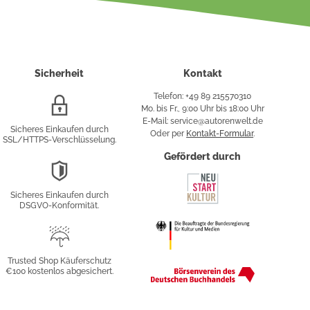
Sicherheit
Kontakt
Telefon: +49 89 215570310
SSL/HTTPS-
Mo. bis Fr., 9:00 Uhr bis 18:00 Uhr
Verschlüsselung
E-Mail: service@autorenwelt.de
Sicheres Einkaufen durch
Oder per
Kontakt-Formular
.
SSL/HTTPS-Verschlüsselung.
fy
Gefördert durch
DSGVO-
Konformität
Sicheres Einkaufen durch
sung
DSGVO-Konformität.
Trusted
Shop
Trusted Shop Käuferschutz
€100 kostenlos abgesichert.
Käuferschutz