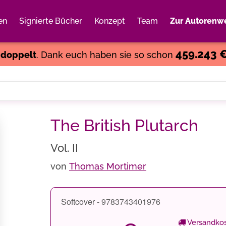
en
Signierte Bücher
Konzept
Team
Zur Autorenwe
Weiter einkaufen
Close
459.243 
s
doppelt
. Dank euch haben sie so schon
The British Plutarch
Vol. II
von
Thomas Mortimer
Softcover - 9783743401976
Versandkos