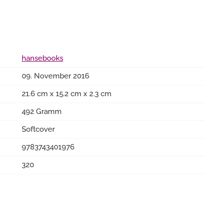
hansebooks
09. November 2016
21.6 cm x 15.2 cm x 2.3 cm
492 Gramm
Softcover
9783743401976
320