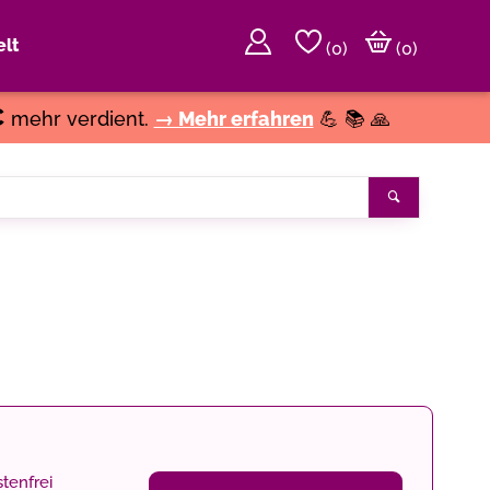
lt
(
0
)
(0)
€
mehr verdient.
→ Mehr erfahren
💪 📚 🙏
Suchen
tenfrei