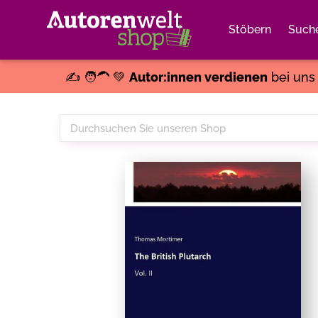
Stöbern
Such
✍️ 🧑‍🦱 💚
Autor:innen verdienen
bei un
Durchsuchen
Sie
unseren
Shop