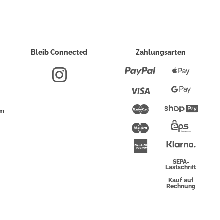
Bleib Connected
Zahlungsarten
Paypal
Apple
Pay
Visa
Google
Pay
Mastercard
Shopi
um
Pay
Maestro
Eps-
Überwei
Klarna
American
Express
SEPA-
Lastschrift
Kauf auf
Rechnung