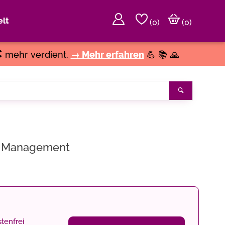
lt
(
0
)
(0)
€
mehr verdient.
→ Mehr erfahren
💪 📚 🙏
Suchen
ity Management
tenfrei