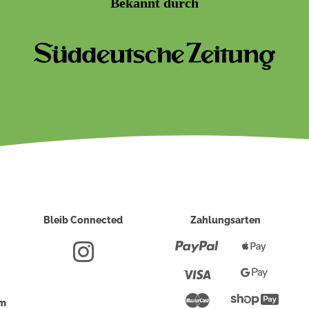
Bekannt durch
Bleib Connected
Zahlungsarten
Paypal
Apple
Pay
Visa
Google
Pay
Mastercard
Shopi
um