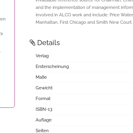
invaluable reference source for Chairman, Chi
and the implementation of management informat
involved in ALCO work and include; Price Wate
gen
Manhattan, First Chicago and Smith New Court.
ir
Details
f
Verlag
Ersterscheinung
Maße
Gewicht
Format
ISBN-13
Auflage
Seiten