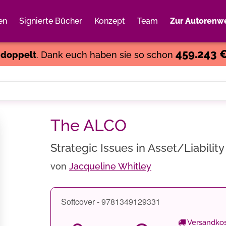
en
Signierte Bücher
Konzept
Team
Zur Autorenwe
Weiter einkaufen
Close
459.243 
s
doppelt
. Dank euch haben sie so schon
The ALCO
Strategic Issues in Asset/Liabil
von
Jacqueline Whitley
Softcover - 9781349129331
Versandkos