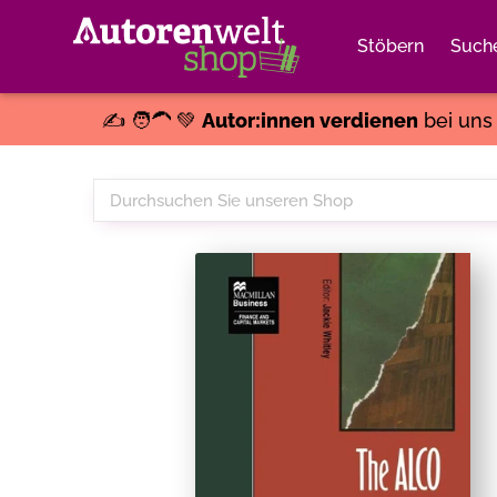
Stöbern
Such
✍️ 🧑‍🦱 💚
Autor:innen verdienen
bei un
Durchsuchen
Sie
unseren
Shop