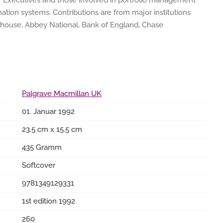
ef Executives and those involved in portfolio management
ion systems. Contributions are from major institutions
rhouse, Abbey National, Bank of England, Chase
Palgrave Macmillan UK
01. Januar 1992
23.5 cm x 15.5 cm
435 Gramm
Softcover
9781349129331
1st edition 1992
260