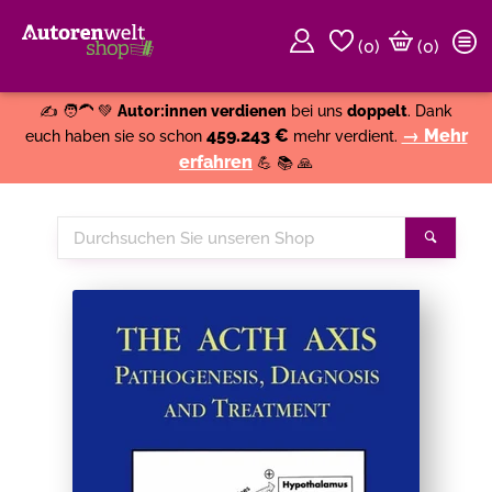
(
0
)
(0)
Weiter einkaufen
Close
✍️ 🧑‍🦱 💚
Autor:innen verdienen
bei uns
doppelt
. Dank
459.243 €
→ Mehr
euch haben sie so schon
mehr verdient.
erfahren
💪 📚 🙏
Durchsuchen
Suche
Sie
unseren
Shop