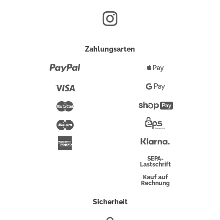
Zahlungsarten
Paypal
Apple
Pay
Visa
Google
Pay
Mastercard
Shopify
Pay
Maestro
Eps-
Überweisung
Klarna
American
Express
SEPA-
Lastschrift
Kauf auf
Rechnung
Sicherheit