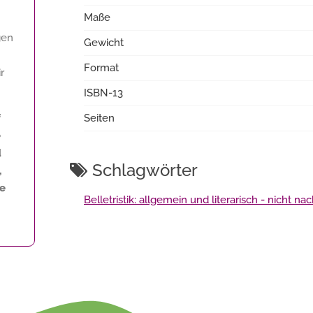
Maße
gen
Gewicht
Format
r
ISBN-13
f
Seiten
e
d
Schlagwörter
,
ne
Belletristik: allgemein und literarisch - nicht n