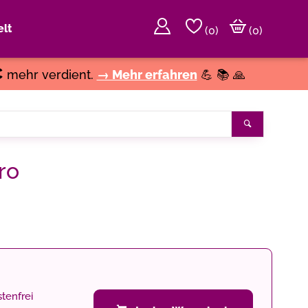
lt
(
0
)
(0)
€
mehr verdient.
→ Mehr erfahren
💪 📚 🙏
Suchen
ro
tenfrei