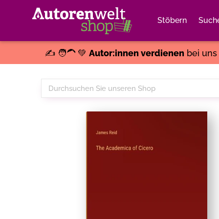
Stöbern
Such
✍️ 🧑‍🦱 💚
Autor:innen verdienen
bei un
Durchsuchen
Sie
unseren
Shop