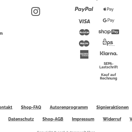
Paypal
Apple
Pay
Visa
Google
Pay
Mastercard
Shopi
um
Pay
Maestro
Eps-
Überwei
Klarna
American
Express
SEPA-
Lastschrift
Kauf auf
Rechnung
ontakt
Shop-FAQ
Autorenprogramm
Signieraktionen
Datenschutz
Shop-AGB
Impressum
Widerruf
V