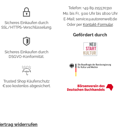
Telefon: +49 89 215570310
SSL/HTTPS-
Mo. bis Fr., 9:00 Uhr bis 18:00 Uhr
Verschlüsselung
E-Mail: service@autorenwelt.de
Sicheres Einkaufen durch
Oder per
Kontakt-Formular
.
SSL/HTTPS-Verschlüsselung.
fy
Gefördert durch
DSGVO-
Konformität
Sicheres Einkaufen durch
sung
DSGVO-Konformität.
Trusted
Shop
Trusted Shop Käuferschutz
€100 kostenlos abgesichert.
Käuferschutz
ertrag widerrufen