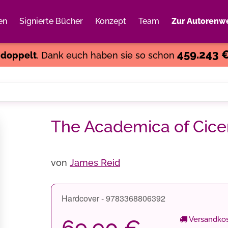
en
Signierte Bücher
Konzept
Team
Zur Autorenwe
Weiter einkaufen
Close
459.243 
s
doppelt
. Dank euch haben sie so schon
The Academica of Cice
von
James Reid
Hardcover - 9783368806392
Versandkos