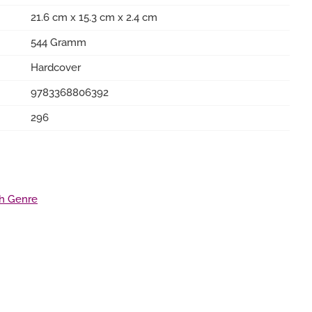
21.6 cm x 15.3 cm x 2.4 cm
544 Gramm
Hardcover
9783368806392
296
ach Genre