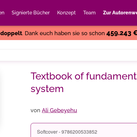
en
Signierte Bücher
Konzept
Team
Zur Autorenwe
Weiter einkaufen
Close
459.243 
s
doppelt
. Dank euch haben sie so schon
Textbook of fundament
system
von
Ali Gebeyehu
Softcover - 9786200533852