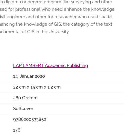
 in diploma or degree program like surveying and other
o used for professional who need enhance the knowledge
 , civil engineer and other for researcher who used spatial
hancing the knowledge of GIS, the category of the text
damental of GIS in the University.
LAP LAMBERT Academic Publishing
14. Januar 2020
22 cm x 15 cm x 1.2 cm
280 Gramm
Softcover
9786200533852
176