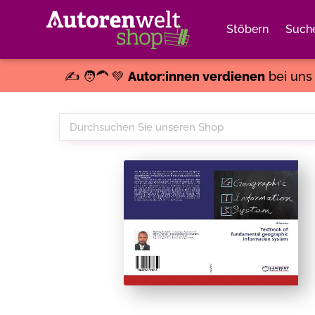
Stöbern
Such
✍️ 🧑‍🦱 💚
Autor:innen verdienen
bei un
Durchsuchen
Sie
unseren
Shop