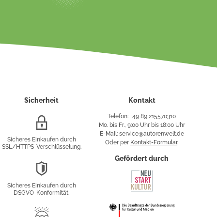
Sicherheit
Kontakt
Telefon: +49 89 215570310
SSL/HTTPS-
Mo. bis Fr., 9:00 Uhr bis 18:00 Uhr
Verschlüsselung
E-Mail: service@autorenwelt.de
Sicheres Einkaufen durch
Oder per
Kontakt-Formular
.
SSL/HTTPS-Verschlüsselung.
fy
Gefördert durch
DSGVO-
Konformität
Sicheres Einkaufen durch
sung
DSGVO-Konformität.
Trusted