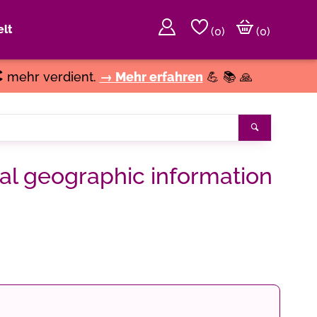
lt
(
0
)
(0)
€
mehr verdient.
→ Mehr erfahren
💪 📚 🙏
Suchen
al geographic information