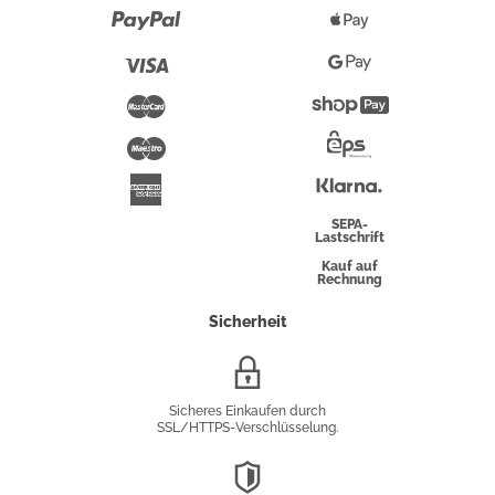
Paypal
Apple
Pay
Visa
Google
Pay
Mastercard
Shopify
Pay
Maestro
Eps-
Überweisung
Klarna
American
Express
SEPA-
Lastschrift
Kauf auf
Rechnung
Sicherheit
SSL/HTTPS-
Verschlüsselung
Sicheres Einkaufen durch
SSL/HTTPS-Verschlüsselung.
DSGVO-