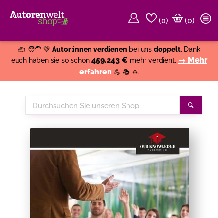
(
0
)
(0)
Weiter einkaufen
Close
✍️ 🧑‍🦱 💚
Autor:innen verdienen
bei uns
doppelt
. Dank
459.243 €
→ Mehr
euch haben sie so schon
mehr verdient.
erfahren
💪 📚 🙏
Durchsuchen
Suche
Sie
unseren
Shop