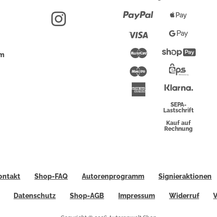
Paypal
Apple
Pay
Visa
Google
Pay
Mastercard
Shopi
um
Pay
Maestro
Eps-
Überwei
Klarna
American
Express
SEPA-
Lastschrift
Kauf auf
Rechnung
ontakt
Shop-FAQ
Autorenprogramm
Signieraktionen
Datenschutz
Shop-AGB
Impressum
Widerruf
V