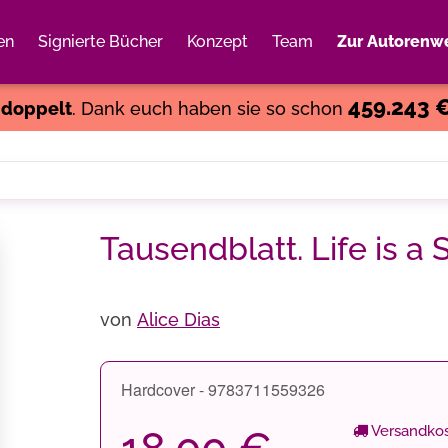
en
Signierte Bücher
Konzept
Team
Zur Autorenwe
Weiter einkaufen
Close
459.243 
s
doppelt
. Dank euch haben sie so schon
Tausendblatt. Life is a 
von
Alice Dias
Hardcover - 9783711559326
Versandkos