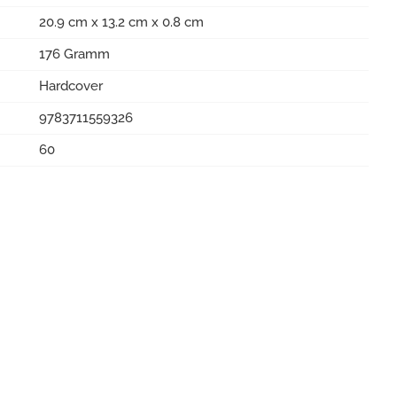
20.9 cm x 13.2 cm x 0.8 cm
176 Gramm
Hardcover
9783711559326
60