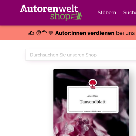
Stöbern
Such
✍️ 🧑‍🦱 💚
Autor:innen verdienen
bei un
Durchsuchen
Sie
unseren
Shop