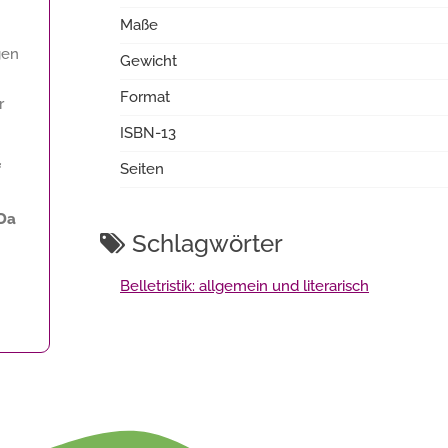
Maße
gen
Gewicht
Format
r
ISBN-13
f
Seiten
 Da
Schlagwörter
Belletristik: allgemein und literarisch