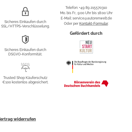
Telefon: +49 89 215570310
SSL/HTTPS-
Mo. bis Fr., 9:00 Uhr bis 18:00 Uhr
Verschlüsselung
E-Mail: service@autorenwelt.de
Sicheres Einkaufen durch
Oder per
Kontakt-Formular
.
SSL/HTTPS-Verschlüsselung.
fy
Gefördert durch
DSGVO-
Konformität
Sicheres Einkaufen durch
sung
DSGVO-Konformität.
Trusted
Shop
Trusted Shop Käuferschutz
€100 kostenlos abgesichert.
Käuferschutz
ertrag widerrufen