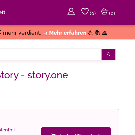
lt
(
0
)
(0)
€
mehr verdient.
→ Mehr erfahren
💪 📚 🙏
Suchen
Story - story.one
tenfrei