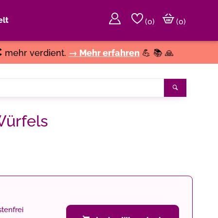
lt
(
0
)
(0)
€
mehr verdient.
→ Mehr erfahren
💪 📚 🙏
Suchen
Würfels
tenfrei