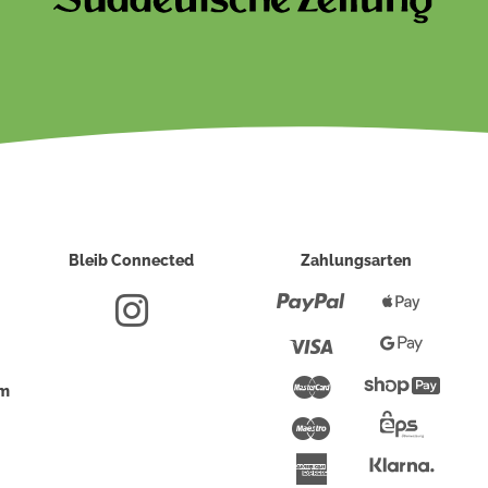
Bleib Connected
Zahlungsarten
Paypal
Apple
Pay
Visa
Google
Pay
Mastercard
Shopi
um
Pay
Maestro
Eps-
Überwei
Klarna
American