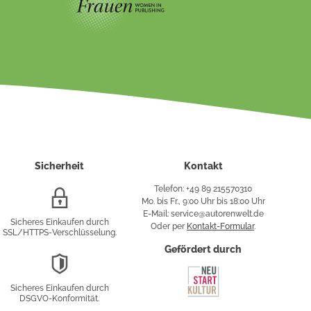
Sicherheit
Kontakt
Telefon: +49 89 215570310
SSL/HTTPS-
Mo. bis Fr., 9:00 Uhr bis 18:00 Uhr
Verschlüsselung
E-Mail: service@autorenwelt.de
Sicheres Einkaufen durch
Oder per
Kontakt-Formular
.
SSL/HTTPS-Verschlüsselung.
fy
Gefördert durch
DSGVO-
Konformität
Sicheres Einkaufen durch
sung
DSGVO-Konformität.