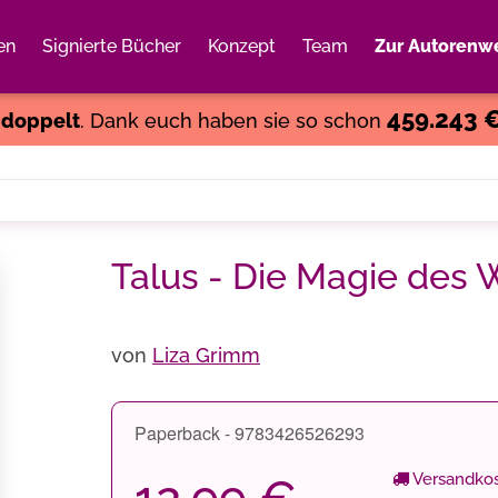
en
Signierte Bücher
Konzept
Team
Zur Autorenwe
Weiter einkaufen
Close
459.243 
s
doppelt
. Dank euch haben sie so schon
Talus - Die Magie des 
von
Liza Grimm
Paperback - 9783426526293
Versandkos