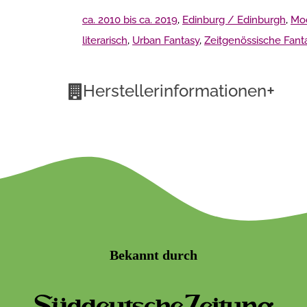
ca. 2010 bis ca. 2019
,
Edinburg / Edinburgh
,
Mod
literarisch
,
Urban Fantasy
,
Zeitgenössische Fant
+
Herstellerinformationen
Bekannt durch