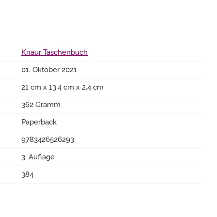
Knaur Taschenbuch
01. Oktober 2021
21 cm x 13.4 cm x 2.4 cm
362 Gramm
Paperback
9783426526293
3. Auflage
384