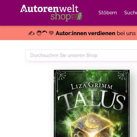
Stöbern
Such
✍️ 🧑‍🦱 💚
Autor:innen verdienen
bei un
Durchsuchen
Sie
unseren
Shop