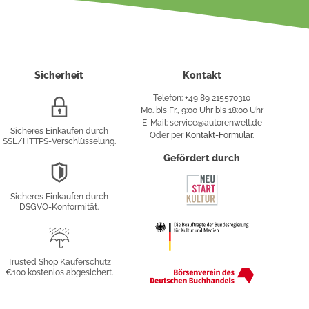
Sicherheit
Kontakt
Telefon: +49 89 215570310
SSL/HTTPS-
Mo. bis Fr., 9:00 Uhr bis 18:00 Uhr
Verschlüsselung
E-Mail: service@autorenwelt.de
Sicheres Einkaufen durch
Oder per
Kontakt-Formular
.
SSL/HTTPS-Verschlüsselung.
fy
Gefördert durch
DSGVO-
Konformität
Sicheres Einkaufen durch
sung
DSGVO-Konformität.
Trusted
Shop
Trusted Shop Käuferschutz
€100 kostenlos abgesichert.
Käuferschutz