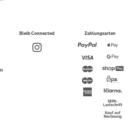
Bleib Connected
Zahlungsarten
Paypal
Apple
Pay
Visa
Google
Pay
Mastercard
Shopi
um
Pay
Maestro
Eps-
Überwei
Klarna
American
Express
SEPA-
Lastschrift
Kauf auf
Rechnung