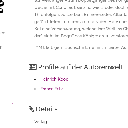
Schwertfänger – zum Doppelgänger des königlic
wuchs mit Conor auf, sie sind wie Brüder, doch 
Thronfolgers zu sterben. Ein vereiteltes Attenta
gefürchteten Lumpensammlers, den Herrscher ü
Kel eine Verschwörung, welche ihre Welt ins Ch
gen
darf, steht im Begriff das Königreich zu zerstöre
r
***Mit farbigem Buchschnitt nur in limitierter Auf
Profile auf der Autorenwelt
f
Heinrich Koop
Franca Fritz
Details
Verlag