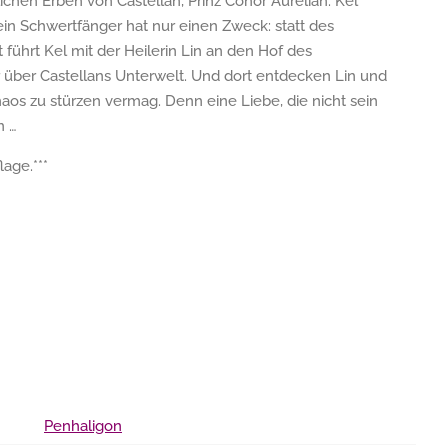
hen Erben von Castellan, Prinz Conor Aurelian. Kel
ein Schwertfänger hat nur einen Zweck: statt des
t führt Kel mit der Heilerin Lin an den Hof des
ber Castellans Unterwelt. Und dort entdecken Lin und
aos zu stürzen vermag. Denn eine Liebe, die nicht sein
n …
lage.***
Penhaligon