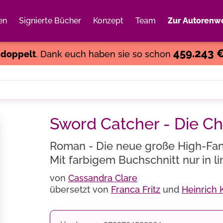
en
Signierte Bücher
Konzept
Team
Zur Autorenwe
Weiter einkaufen
Close
459.243 
s
doppelt
. Dank euch haben sie so schon
Sword Catcher - Die Ch
Roman - Die neue große High-Fant
Mit farbigem Buchschnitt nur in li
von
Cassandra Clare
übersetzt von
Franca Fritz
und
Heinrich