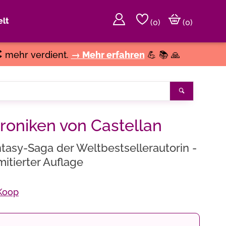
lt
(
0
)
(0)
€
mehr verdient.
→ Mehr erfahren
💪 📚 🙏
Suchen
roniken von Castellan
asy-Saga der Weltbestsellerautorin -
mitierter Auflage
 Koop