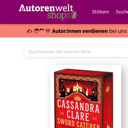
Stöbern
Such
✍️ 🧑‍🦱 💚
Autor:innen verdienen
bei un
Durchsuchen
Sie
unseren
Shop