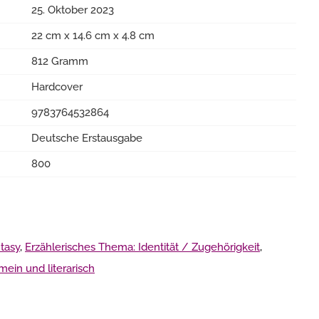
25. Oktober 2023
22 cm x 14.6 cm x 4.8 cm
812 Gramm
Hardcover
9783764532864
Deutsche Erstausgabe
800
tasy
,
Erzählerisches Thema: Identität / Zugehörigkeit
,
mein und literarisch