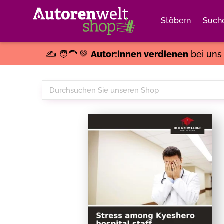
Stöbern
Such
✍️ 🧑‍🦱 💚
Autor:innen verdienen
bei un
Durchsuchen
Sie
unseren
Shop