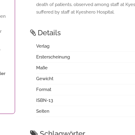
death of patients, observed among staff at Kyesh
suffered by staff at Kyeshero Hospital.
gen
Details
r
Verlag
f
Ersterscheinung
Maße
der
Gewicht
Format
ISBN-13
Seiten
Schlagwörter