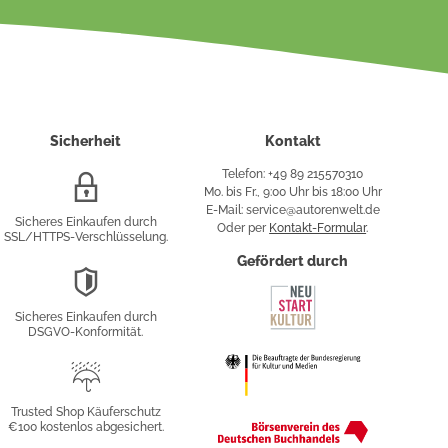
Sicherheit
Kontakt
Telefon: +49 89 215570310
SSL/HTTPS-
Mo. bis Fr., 9:00 Uhr bis 18:00 Uhr
Verschlüsselung
E-Mail: service@autorenwelt.de
Sicheres Einkaufen durch
Oder per
Kontakt-Formular
.
SSL/HTTPS-Verschlüsselung.
fy
Gefördert durch
DSGVO-
Konformität
Sicheres Einkaufen durch
sung
DSGVO-Konformität.
Trusted
Shop
Trusted Shop Käuferschutz
€100 kostenlos abgesichert.
Käuferschutz