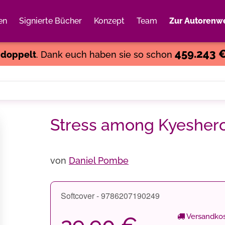
en
Signierte Bücher
Konzept
Team
Zur Autorenwe
Weiter einkaufen
Close
459.243 
s
doppelt
. Dank euch haben sie so schon
Stress among Kyeshero 
von
Daniel Pombe
Softcover - 9786207190249
Versandkos