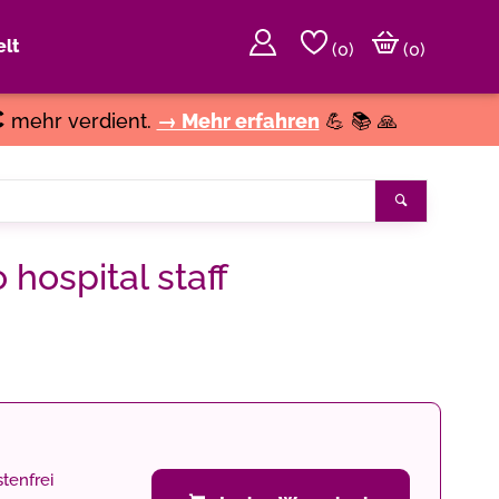
lt
(
0
)
(0)
€
mehr verdient.
→ Mehr erfahren
💪 📚 🙏
Suchen
hospital staff
tenfrei