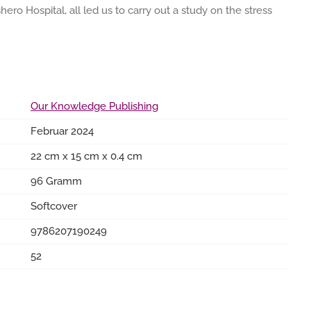
ero Hospital, all led us to carry out a study on the stress
Our Knowledge Publishing
Februar 2024
22 cm x 15 cm x 0.4 cm
96 Gramm
Softcover
9786207190249
52