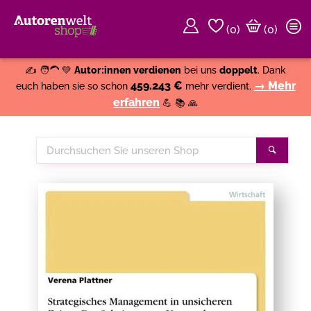
(
0
)
(0)
Weiter einkaufen
Close
✍️ 🧑‍🦱 💚
Autor:innen verdienen
bei uns
doppelt
. Dank
459.243 €
→ Mehr
euch haben sie so schon
mehr verdient.
erfahren
💪 📚 🙏
Durchsuchen
Suche
Sie
unseren
Shop