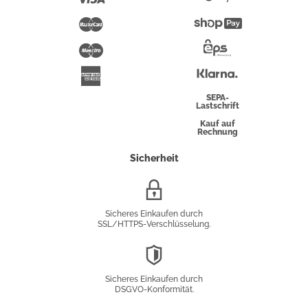
Pay
Mastercard
Shopify
Pay
Maestro
Eps-
Überweisung
Klarna
American
Express
SEPA-
Lastschrift
Kauf auf
Rechnung
Sicherheit
SSL/HTTPS-
Verschlüsselung
Sicheres Einkaufen durch
SSL/HTTPS-Verschlüsselung.
DSGVO-
Konformität
Sicheres Einkaufen durch
DSGVO-Konformität.