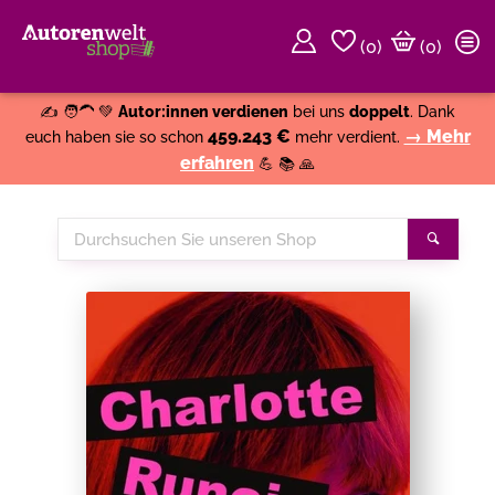
(
0
)
(0)
Weiter einkaufen
Close
✍️ 🧑‍🦱 💚
Autor:innen verdienen
bei uns
doppelt
. Dank
459.243 €
→ Mehr
euch haben sie so schon
mehr verdient.
erfahren
💪 📚 🙏
Durchsuchen
Suche
Sie
unseren
Shop