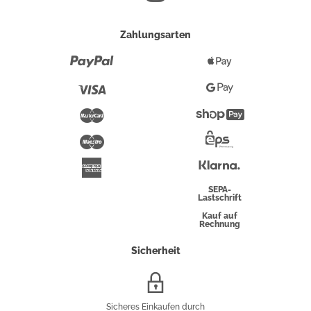
Zahlungsarten
Paypal
Apple
Pay
Visa
Google
Pay
Mastercard
Shopify
Pay
Maestro
Eps-
Überweisung
Klarna
American
Express
SEPA-
Lastschrift
Kauf auf
Rechnung
Sicherheit
SSL/HTTPS-
Verschlüsselung
Sicheres Einkaufen durch