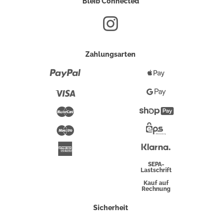
Bleib Connected
Zahlungsarten
Paypal
Apple
Pay
Visa
Google
Pay
Mastercard
Shopify
Pay
Maestro
Eps-
Überweisung
Klarna
American
Express
SEPA-
Lastschrift
Kauf auf
Rechnung
Sicherheit