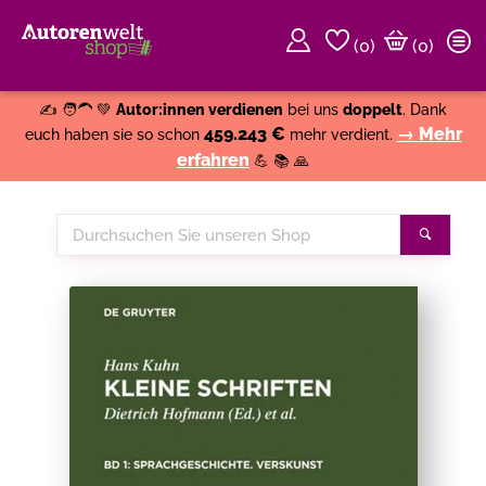
(
0
)
(0)
Weiter einkaufen
Close
✍️ 🧑‍🦱 💚
Autor:innen verdienen
bei uns
doppelt
. Dank
459.243 €
→ Mehr
euch haben sie so schon
mehr verdient.
erfahren
💪 📚 🙏
Durchsuchen
Suche
Sie
unseren
Shop