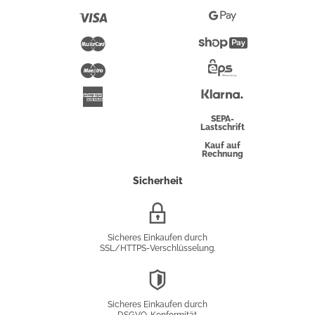
Pay
Visa
Google
Pay
Mastercard
Shopify
Pay
Maestro
Eps-
Überweisung
Klarna
American
Express
SEPA-
Lastschrift
Kauf auf
Rechnung
Sicherheit
SSL/HTTPS-
Verschlüsselung
Sicheres Einkaufen durch
SSL/HTTPS-Verschlüsselung.
DSGVO-
Konformität
Sicheres Einkaufen durch
DSGVO-Konformität.