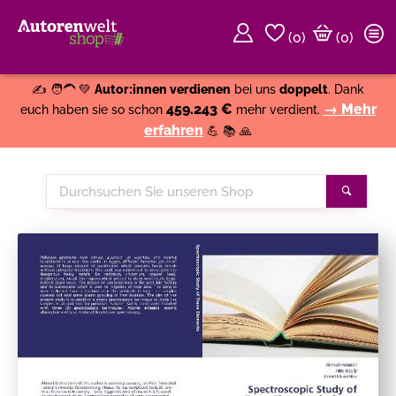
(
0
)
(0)
Weiter einkaufen
Close
✍️ 🧑‍🦱 💚
Autor:innen verdienen
bei uns
doppelt
. Dank
459.243 €
→ Mehr
euch haben sie so schon
mehr verdient.
erfahren
💪 📚 🙏
Durchsuchen
Suche
Sie
unseren
Shop