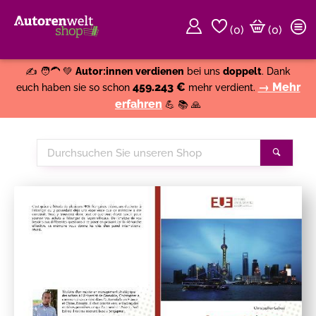
(
0
)
(0)
Weiter einkaufen
Close
✍️ 🧑‍🦱 💚
Autor:innen verdienen
bei uns
doppelt
. Dank
459.243 €
→ Mehr
euch haben sie so schon
mehr verdient.
erfahren
💪 📚 🙏
Durchsuchen
Suche
Sie
unseren
Shop