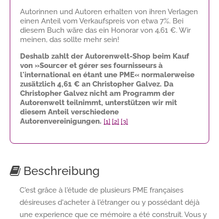
Autorinnen und Autoren erhalten von ihren Verlagen
einen Anteil vom Verkaufspreis von etwa 7%. Bei
diesem Buch wäre das ein Honorar von
4,61 €
. Wir
meinen, das sollte mehr sein!
Deshalb zahlt der Autorenwelt-Shop beim Kauf
von »Sourcer et gérer ses fournisseurs à
l'international en étant une PME« normalerweise
zusätzlich
4,61 €
an Christopher Galvez. Da
Christopher Galvez nicht am Programm der
Autorenwelt teilnimmt, unterstützen wir mit
diesem Anteil verschiedene
Autorenvereinigungen.
[1]
[2]
[3]
Beschreibung
C'est grâce à l'étude de plusieurs PME françaises
désireuses d'acheter à l'étranger ou y possédant déjà
une experience que ce mémoire a été construit. Vous y