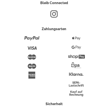
Bleib Connected
Zahlungsarten
Paypal
Apple
Pay
Visa
Google
Pay
Mastercard
Shopify
Pay
Maestro
Eps-
Überweisung
Klarna
American
Express
SEPA-
Lastschrift
Kauf auf
Rechnung
Sicherheit