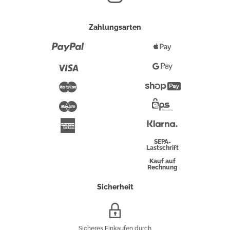
Zahlungsarten
Paypal
Apple
Pay
Visa
Google
Pay
Mastercard
Shopify
Pay
Maestro
Eps-
Überweisung
Klarna
American
Express
SEPA-
Lastschrift
Kauf auf
Rechnung
Sicherheit
SSL/HTTPS-
Verschlüsselung
Sicheres Einkaufen durch