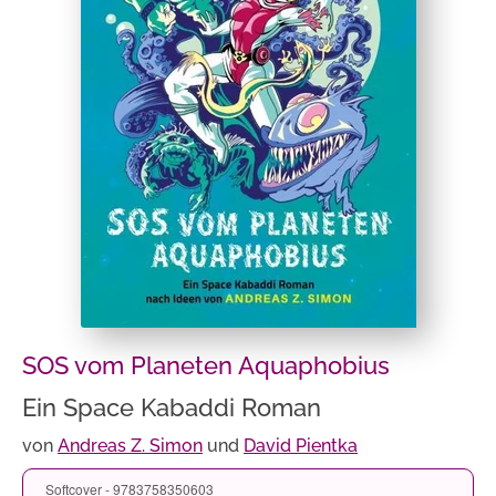
SOS vom Planeten Aquaphobius
Ein Space Kabaddi Roman
von
Andreas Z. Simon
und
David Pientka
Softcover - 9783758350603