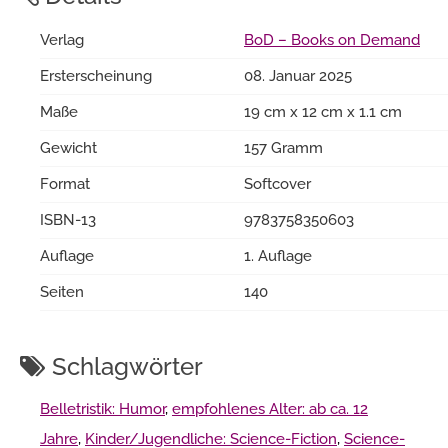
Verlag
BoD – Books on Demand
Ersterscheinung
08. Januar 2025
Maße
19 cm x 12 cm x 1.1 cm
Gewicht
157 Gramm
Format
Softcover
ISBN-13
9783758350603
Auflage
1. Auflage
Seiten
140
Schlagwörter
Belletristik: Humor
,
empfohlenes Alter: ab ca. 12
Jahre
,
Kinder/Jugendliche: Science-Fiction
,
Science-