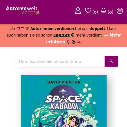
(
0
)
(0)
Weiter einkaufen
Close
✍️ 🧑‍🦱 💚
Autor:innen verdienen
bei uns
doppelt
. Dank
459.243 €
→ Mehr
euch haben sie so schon
mehr verdient.
erfahren
💪 📚 🙏
Durchsuchen
Suche
Sie
unseren
Shop