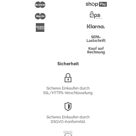
Pay
Mastercard
Shopify
Pay
Maestro
Eps-
Überweisung
Klarna
American
Express
SEPA-
Lastschrift
Kauf auf
Rechnung
Sicherheit
SSL/HTTPS-
Verschlüsselung
Sicheres Einkaufen durch
SSL/HTTPS-Verschlüsselung.
DSGVO-
Konformität
Sicheres Einkaufen durch
DSGVO-Konformität.
Trusted