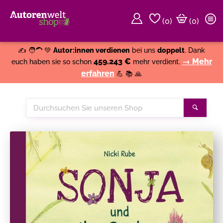
(
0
)
(0)
Weiter einkaufen
Close
✍️ 🧑‍🦱 💚
Autor:innen verdienen
bei uns
doppelt
. Dank
459.243 €
→ Mehr
euch haben sie so schon
mehr verdient.
erfahren
💪 📚 🙏
Durchsuchen
Suche
Sie
unseren
Shop