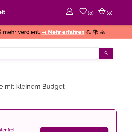
lt
(
0
)
(0)
€
mehr verdient.
→ Mehr erfahren
💪 📚 🙏
Suchen
ge mit kleinem Budget
tenfrei