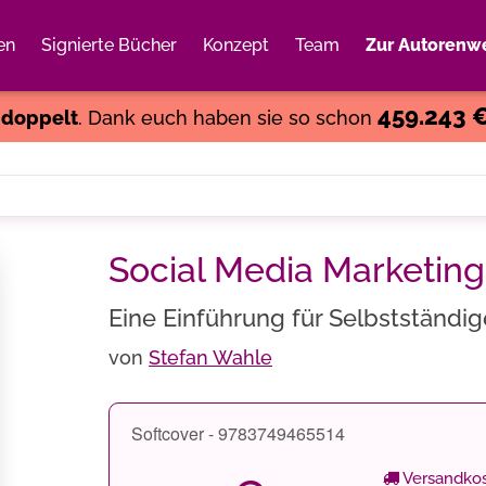
en
Signierte Bücher
Konzept
Team
Zur Autorenwe
Weiter einkaufen
Close
459.243 
s
doppelt
. Dank euch haben sie so schon
Social Media Marketing
Eine Einführung für Selbstständi
von
Stefan Wahle
Softcover - 9783749465514
Versandkos