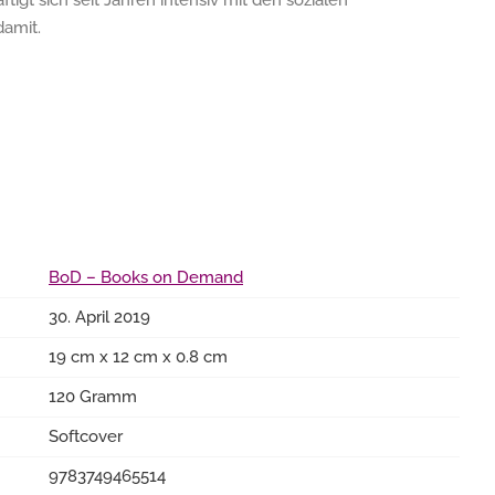
igt sich seit Jahren intensiv mit den sozialen
amit.
BoD – Books on Demand
30. April 2019
19 cm x 12 cm x 0.8 cm
120 Gramm
Softcover
9783749465514