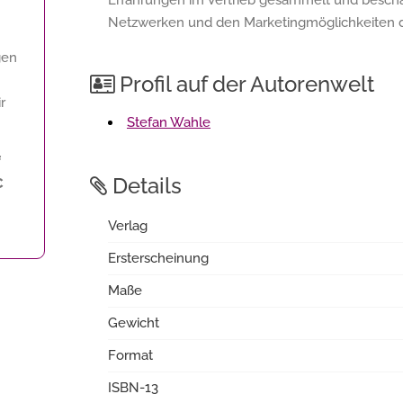
Erfahrungen im Vertrieb gesammelt und beschäft
Netzwerken und den Marketingmöglichkeiten d
gen
Profil auf der Autorenwelt
r
Stefan Wahle
f
Details
€
Verlag
Ersterscheinung
Maße
Gewicht
Format
ISBN-13