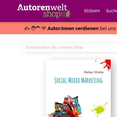
Stöbern
Such
✍️ 🧑‍🦱 💚
Autor:innen verdienen
bei un
Durchsuchen
Sie
unseren
Shop