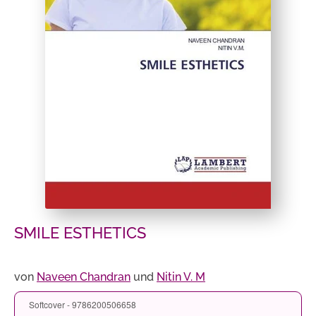
SMILE ESTHETICS
von
Naveen Chandran
und
Nitin V. M
Softcover - 9786200506658