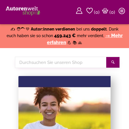
(
0
)
(0)
Weiter einkaufen
Close
✍️ 🧑‍🦱 💚
Autor:innen verdienen
bei uns
doppelt
. Dank
459.243 €
→ Mehr
euch haben sie so schon
mehr verdient.
erfahren
💪 📚 🙏
Durchsuchen
Suche
Sie
unseren
Shop