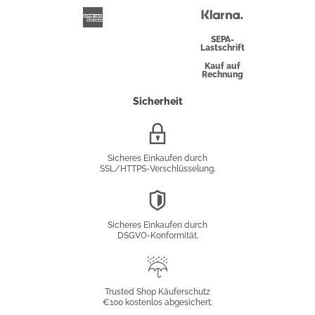
Überweisung
Klarna
American
Express
SEPA-
Lastschrift
Kauf auf
Rechnung
Sicherheit
SSL/HTTPS-
Verschlüsselung
Sicheres Einkaufen durch
SSL/HTTPS-Verschlüsselung.
DSGVO-
Konformität
Sicheres Einkaufen durch
DSGVO-Konformität.
Trusted
Shop
Trusted Shop Käuferschutz
€100 kostenlos abgesichert.
Käuferschutz