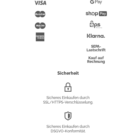
Visa
Google
Pay
Mastercard
Shopify
Pay
Maestro
Eps-
Überweisung
Klarna
American
Express
SEPA-
Lastschrift
Kauf auf
Rechnung
Sicherheit
SSL/HTTPS-
Verschlüsselung
Sicheres Einkaufen durch
SSL/HTTPS-Verschlüsselung.
DSGVO-
Konformität
Sicheres Einkaufen durch
DSGVO-Konformität.