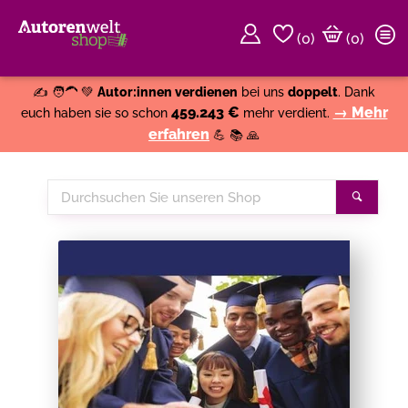
(
0
)
(0)
Weiter einkaufen
Close
✍️ 🧑‍🦱 💚
Autor:innen verdienen
bei uns
doppelt
. Dank
459.243 €
→ Mehr
euch haben sie so schon
mehr verdient.
erfahren
💪 📚 🙏
Durchsuchen
Suche
Sie
unseren
Shop