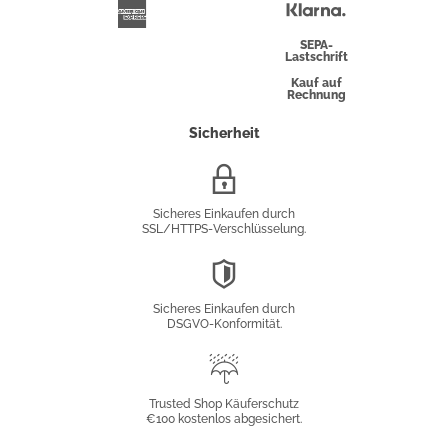
Überweisung
Klarna
American
Express
SEPA-
Lastschrift
Kauf auf
Rechnung
Sicherheit
SSL/HTTPS-
Verschlüsselung
Sicheres Einkaufen durch
SSL/HTTPS-Verschlüsselung.
DSGVO-
Konformität
Sicheres Einkaufen durch
DSGVO-Konformität.
Trusted
Shop
Trusted Shop Käuferschutz
€100 kostenlos abgesichert.
Käuferschutz