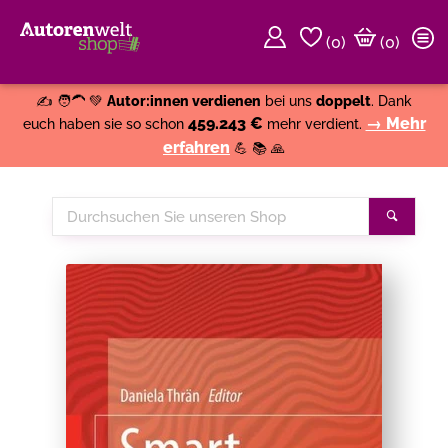
(
0
)
(0)
Weiter einkaufen
Close
✍️ 🧑‍🦱 💚
Autor:innen verdienen
bei uns
doppelt
. Dank
459.243 €
→ Mehr
euch haben sie so schon
mehr verdient.
erfahren
💪 📚 🙏
Durchsuchen
Suche
Sie
unseren
Shop