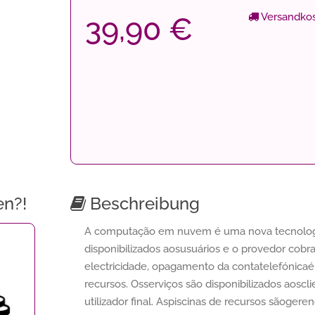
Versandkos
39,90 €
en?!
Beschreibung
A computação em nuvem é uma nova tecnologi
disponibilizados aosusuários e o provedor cobr
electricidade, opagamento da contatelefónicaé 
recursos. Osserviços são disponibilizados aosc
utilizador final. Aspiscinas de recursos sãoger