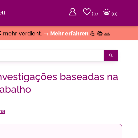
lt
(
0
)
(0)
€
mehr verdient.
→ Mehr erfahren
💪 📚 🙏
Suchen
investigações baseadas na
rabalho
ma