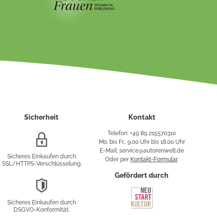
Sicherheit
Kontakt
Telefon: +49 89 215570310
SSL/HTTPS-
Mo. bis Fr., 9:00 Uhr bis 18:00 Uhr
Verschlüsselung
E-Mail: service@autorenwelt.de
Sicheres Einkaufen durch
Oder per
Kontakt-Formular
.
SSL/HTTPS-Verschlüsselung.
fy
Gefördert durch
DSGVO-
Konformität
Sicheres Einkaufen durch
sung
DSGVO-Konformität.