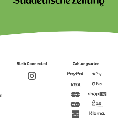
Bleib Connected
Zahlungsarten
Paypal
Apple
Pay
Visa
Google
Pay
Mastercard
Shopi
um
Pay
Maestro
Eps-
Überwei
Klarna
American