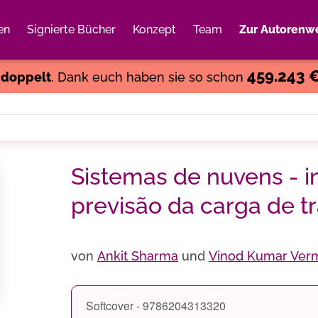
en
Signierte Bücher
Konzept
Team
Zur Autorenwe
Weiter einkaufen
Close
459.243 
s
doppelt
. Dank euch haben sie so schon
Sistemas de nuvens - 
previsão da carga de t
von
Ankit Sharma
und
Vinod Kumar Ver
Softcover - 9786204313320