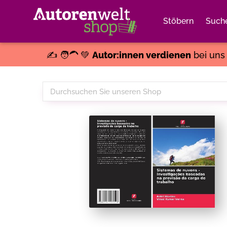
Stöbern
Such
✍️ 🧑‍🦱 💚
Autor:innen verdienen
bei un
Durchsuchen
Sie
unseren
Shop