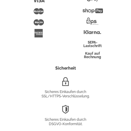
Pay
Mastercard
Shopify
Pay
Maestro
Eps-
Überweisung
Klarna
American
Express
SEPA-
Lastschrift
Kauf auf
Rechnung
Sicherheit
SSL/HTTPS-
Verschlüsselung
Sicheres Einkaufen durch
SSL/HTTPS-Verschlüsselung.
DSGVO-
Konformität
Sicheres Einkaufen durch
DSGVO-Konformität.