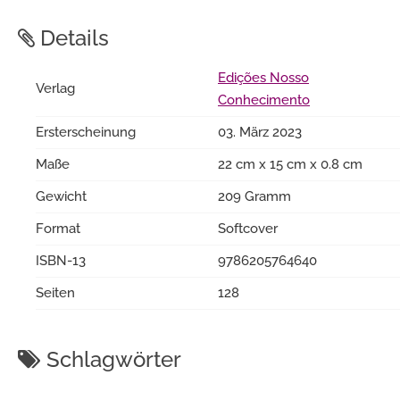
Details
Edições Nosso
Verlag
Conhecimento
Ersterscheinung
03. März 2023
Maße
22 cm x 15 cm x 0.8 cm
Gewicht
209 Gramm
Format
Softcover
ISBN-13
9786205764640
Seiten
128
Schlagwörter