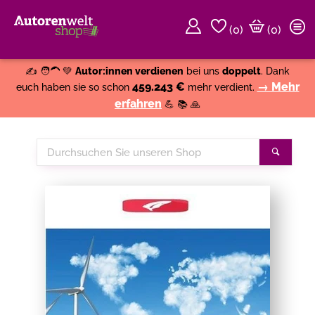
(
0
)
(0)
Weiter einkaufen
Close
✍️ 🧑‍🦱 💚
Autor:innen verdienen
bei uns
doppelt
. Dank
459.243 €
→ Mehr
euch haben sie so schon
mehr verdient.
erfahren
💪 📚 🙏
Durchsuchen
Suche
Sie
unseren
Shop