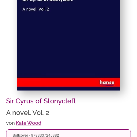
Sir Cyrus of Stonycleft
A novel. Vol. 2
von
Kate Wood
Softcover - 9783337245382