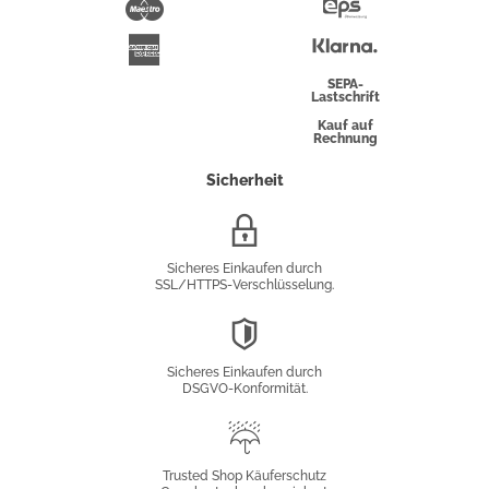
Maestro
Eps-
Überweisung
Klarna
American
Express
SEPA-
Lastschrift
Kauf auf
Rechnung
Sicherheit
SSL/HTTPS-
Verschlüsselung
Sicheres Einkaufen durch
SSL/HTTPS-Verschlüsselung.
DSGVO-
Konformität
Sicheres Einkaufen durch
DSGVO-Konformität.
Trusted
Shop
Trusted Shop Käuferschutz