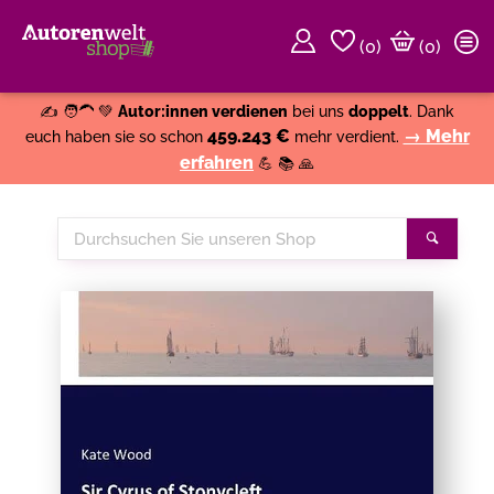
(
0
)
(0)
Weiter einkaufen
Close
✍️ 🧑‍🦱 💚
Autor:innen verdienen
bei uns
doppelt
. Dank
459.243 €
→ Mehr
euch haben sie so schon
mehr verdient.
erfahren
💪 📚 🙏
Durchsuchen
Suche
Sie
unseren
Shop