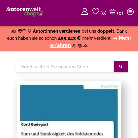
(
0
)
(0)
Weiter einkaufen
Close
✍️ 🧑‍🦱 💚
Autor:innen verdienen
bei uns
doppelt
. Dank
459.243 €
→ Mehr
euch haben sie so schon
mehr verdient.
erfahren
💪 📚 🙏
Durchsuchen
Suche
Sie
unseren
Shop