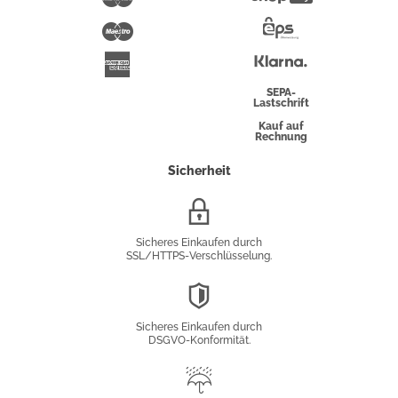
Pay
Maestro
Eps-
Überweisung
Klarna
American
Express
SEPA-
Lastschrift
Kauf auf
Rechnung
Sicherheit
SSL/HTTPS-
Verschlüsselung
Sicheres Einkaufen durch
SSL/HTTPS-Verschlüsselung.
DSGVO-
Konformität
Sicheres Einkaufen durch
DSGVO-Konformität.
Trusted