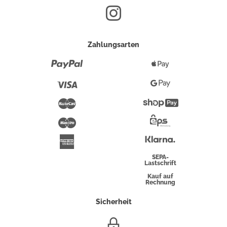
Zahlungsarten
Paypal
Apple
Pay
Visa
Google
Pay
Mastercard
Shopify
Pay
Maestro
Eps-
Überweisung
Klarna
American
Express
SEPA-
Lastschrift
Kauf auf
Rechnung
Sicherheit
SSL/HTTPS-