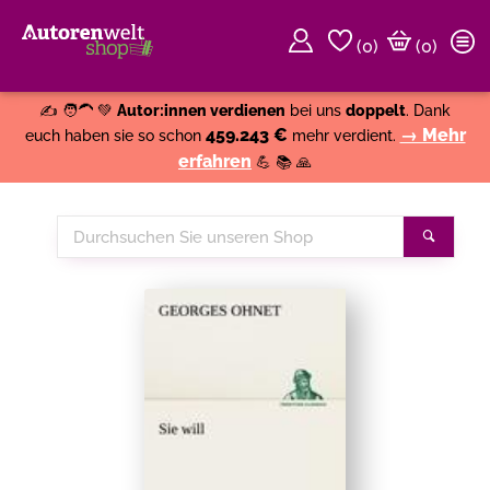
(
0
)
(0)
Weiter einkaufen
Close
✍️ 🧑‍🦱 💚
Autor:innen verdienen
bei uns
doppelt
. Dank
459.243 €
→ Mehr
euch haben sie so schon
mehr verdient.
erfahren
💪 📚 🙏
Durchsuchen
Suche
Sie
unseren
Shop