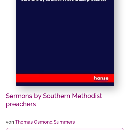
Sermons by Southern Methodist
preachers
von
Thomas Osmond Summers