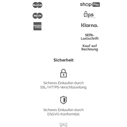
Pay
Mastercard
Shopify
Pay
Maestro
Eps-
Überweisung
Klarna
American
Express
SEPA-
Lastschrift
Kauf auf
Rechnung
Sicherheit
SSL/HTTPS-
Verschlüsselung
Sicheres Einkaufen durch
SSL/HTTPS-Verschlüsselung.
DSGVO-
Konformität
Sicheres Einkaufen durch
DSGVO-Konformität.
Trusted