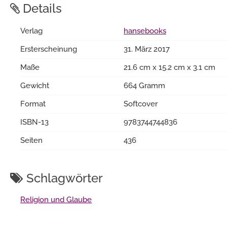
Details
Verlag
hansebooks
Ersterscheinung
31. März 2017
Maße
21.6 cm x 15.2 cm x 3.1 cm
Gewicht
664 Gramm
Format
Softcover
ISBN-13
9783744744836
Seiten
436
Schlagwörter
Religion und Glaube