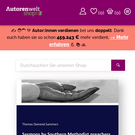
(
0
)
(0)
Weiter einkaufen
Close
✍️ 🧑‍🦱 💚
Autor:innen verdienen
bei uns
doppelt
. Dank
459.243 €
→ Mehr
euch haben sie so schon
mehr verdient.
erfahren
💪 📚 🙏
Durchsuchen
Suche
Sie
unseren
Shop