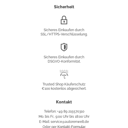
Sicherheit
SSL/HTTPS-
Verschlüsselung
Sicheres Einkaufen durch
SSL/HTTPS-Verschlüsselung.
DSGVO-
Konformität
Sicheres Einkaufen durch
DSGVO-Konformität.
Trusted
Shop
Trusted Shop Käuferschutz
€100 kostenlos abgesichert.
Käuferschutz
Kontakt
Telefon: +49 89 215570310
Mo. bis Fr., 9:00 Uhr bis 18:00 Uhr
E-Mail: service@autorenwelt.de
Oder per
Kontakt-Formular
.