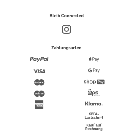
Bleib Connected
Zahlungsarten
Paypal
Apple
Pay
Visa
Google
Pay
Mastercard
Shopify
Pay
Maestro
Eps-
Überweisung
Klarna
American
Express
SEPA-
Lastschrift
Kauf auf
Rechnung