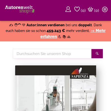
(
0
)
(0)
Weiter einkaufen
Close
✍️ 🧑‍🦱 💚
Autor:innen verdienen
bei uns
doppelt
. Dank
459.243 €
→ Mehr
euch haben sie so schon
mehr verdient.
erfahren
💪 📚 🙏
Durchsuchen
Suche
Sie
unseren
Shop