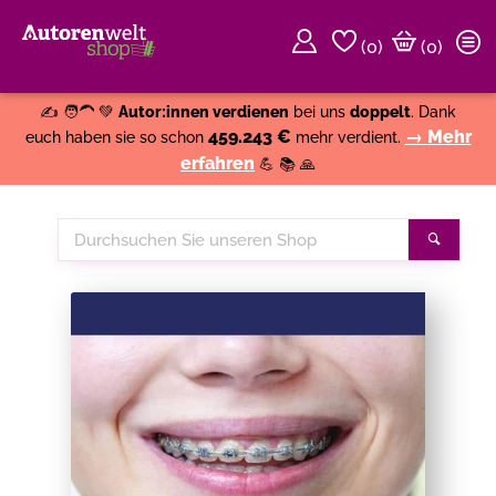
(
0
)
(0)
Weiter einkaufen
Close
✍️ 🧑‍🦱 💚
Autor:innen verdienen
bei uns
doppelt
. Dank
459.243 €
→ Mehr
euch haben sie so schon
mehr verdient.
erfahren
💪 📚 🙏
Durchsuchen
Suche
Sie
unseren
Shop