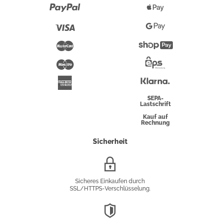
Paypal
Apple
Pay
Visa
Google
Pay
Mastercard
Shopify
Pay
Maestro
Eps-
Überweisung
Klarna
American
Express
SEPA-
Lastschrift
Kauf auf
Rechnung
Sicherheit
SSL/HTTPS-
Verschlüsselung
Sicheres Einkaufen durch
SSL/HTTPS-Verschlüsselung.
DSGVO-