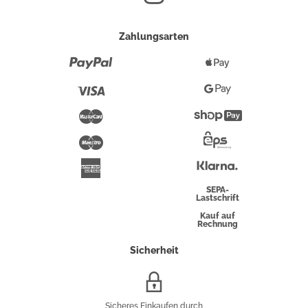
Zahlungsarten
Paypal
Apple
Pay
Visa
Google
Pay
Mastercard
Shopify
Pay
Maestro
Eps-
Überweisung
Klarna
American
Express
SEPA-
Lastschrift
Kauf auf
Rechnung
Sicherheit
SSL/HTTPS-
Verschlüsselung
Sicheres Einkaufen durch