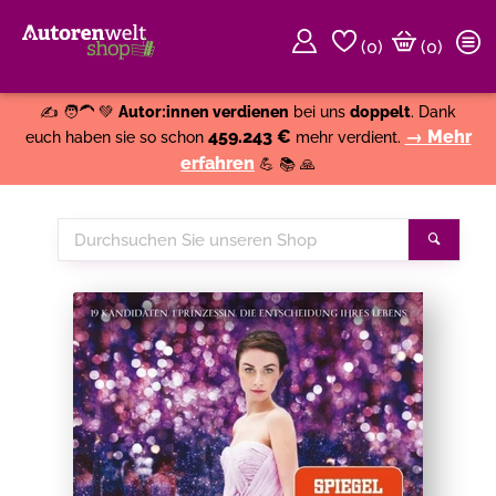
(
0
)
(0)
Weiter einkaufen
Close
✍️ 🧑‍🦱 💚
Autor:innen verdienen
bei uns
doppelt
. Dank
459.243 €
→ Mehr
euch haben sie so schon
mehr verdient.
erfahren
💪 📚 🙏
Durchsuchen
Suche
Sie
unseren
Shop