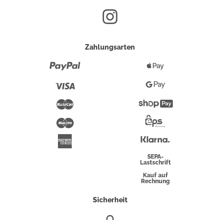
Zahlungsarten
Paypal
Apple
Pay
Visa
Google
Pay
Mastercard
Shopify
Pay
Maestro
Eps-
Überweisung
Klarna
American
Express
SEPA-
Lastschrift
Kauf auf
Rechnung
Sicherheit
SSL/HTTPS-