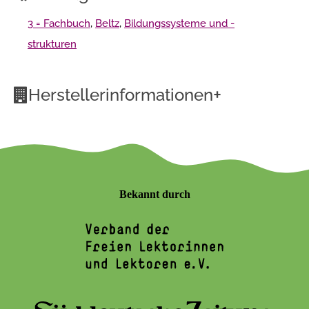
3 = Fachbuch
,
Beltz
,
Bildungssysteme und -
strukturen
+
Herstellerinformationen
Bekannt durch