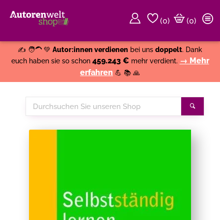
(
0
)
(0)
Weiter einkaufen
Close
✍️ 🧑‍🦱 💚
Autor:innen verdienen
bei uns
doppelt
. Dank
459.243 €
→ Mehr
euch haben sie so schon
mehr verdient.
erfahren
💪 📚 🙏
Durchsuchen
Suche
Sie
unseren
Shop