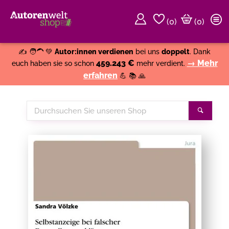
(
0
)
(0)
Weiter einkaufen
Close
✍️ 🧑‍🦱 💚
Autor:innen verdienen
bei uns
doppelt
. Dank
459.243 €
→ Mehr
euch haben sie so schon
mehr verdient.
erfahren
💪 📚 🙏
Durchsuchen
Suche
Sie
unseren
Shop