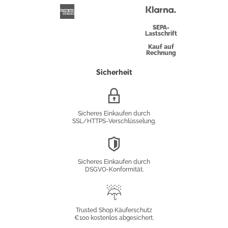
Überweisung
Klarna
American
Express
SEPA-
Lastschrift
Kauf auf
Rechnung
Sicherheit
SSL/HTTPS-
Verschlüsselung
Sicheres Einkaufen durch
SSL/HTTPS-Verschlüsselung.
DSGVO-
Konformität
Sicheres Einkaufen durch
DSGVO-Konformität.
Trusted
Shop
Trusted Shop Käuferschutz
€100 kostenlos abgesichert.
Käuferschutz