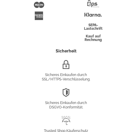
Pay
Maestro
Eps-
Überweisung
Klarna
American
Express
SEPA-
Lastschrift
Kauf auf
Rechnung
Sicherheit
SSL/HTTPS-
Verschlüsselung
Sicheres Einkaufen durch
SSL/HTTPS-Verschlüsselung.
DSGVO-
Konformität
Sicheres Einkaufen durch
DSGVO-Konformität.
Trusted
Shop
Trusted Shop Käuferschutz