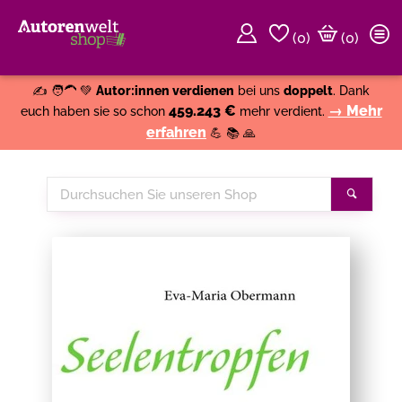
(
0
)
(0)
Weiter einkaufen
Close
✍️ 🧑‍🦱 💚
Autor:innen verdienen
bei uns
doppelt
. Dank
459.243 €
→ Mehr
euch haben sie so schon
mehr verdient.
erfahren
💪 📚 🙏
Durchsuchen
Suche
Sie
unseren
Shop